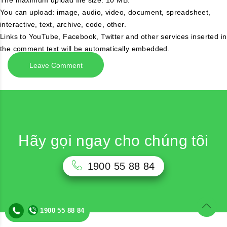
The maximum upload file size: 10 MB.
You can upload:
image
,
audio
,
video
,
document
,
spreadsheet
,
interactive
,
text
,
archive
,
code
,
other
.
Links to YouTube, Facebook, Twitter and other services inserted in
the comment text will be automatically embedded.
Hãy gọi ngay cho chúng tôi
1900 55 88 84
1900 55 88 84
1900 55 88 84