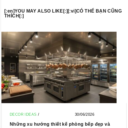
[:en]YOU MAY ALSO LIKE[:][:vi]CÓ THỂ BẠN CŨNG
THÍCH[:]
DECOR IDEAS
/
30/06/2026
Những xu hướng thiết kế phòng bếp đẹp và