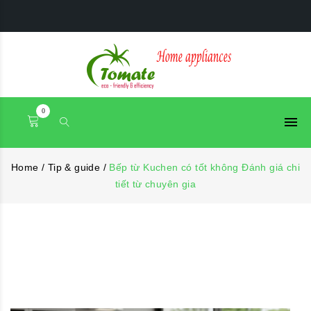
0
Home
/
Tip & guide
/
Bếp từ Kuchen có tốt không Đánh giá chi
tiết từ chuyên gia