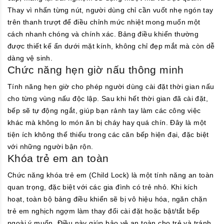
Thay vì nhấn từng nút, người dùng chỉ cần vuốt nhẹ ngón tay
trên thanh trượt để điều chỉnh mức nhiệt mong muốn một
cách nhanh chóng và chính xác. Bảng điều khiển thường
được thiết kế ẩn dưới mặt kính, không chỉ đẹp mắt mà còn dễ
dàng vệ sinh.
Chức năng hẹn giờ nấu thông minh
Tính năng hẹn giờ cho phép người dùng cài đặt thời gian nấu
cho từng vùng nấu độc lập. Sau khi hết thời gian đã cài đặt,
bếp sẽ tự động ngắt, giúp bạn rảnh tay làm các công việc
khác mà không lo món ăn bị cháy hay quá chín. Đây là một
tiện ích không thể thiếu trong các căn bếp hiện đại, đặc biệt
với những người bận rộn.
Khóa trẻ em an toàn
Chức năng khóa trẻ em (Child Lock) là một tính năng an toàn
quan trọng, đặc biệt với các gia đình có trẻ nhỏ. Khi kích
hoạt, toàn bộ bảng điều khiển sẽ bị vô hiệu hóa, ngăn chặn
trẻ em nghịch ngợm làm thay đổi cài đặt hoặc bật/tắt bếp
ngoài ý muốn. Điều này giúp bảo vệ an toàn cho trẻ và tránh