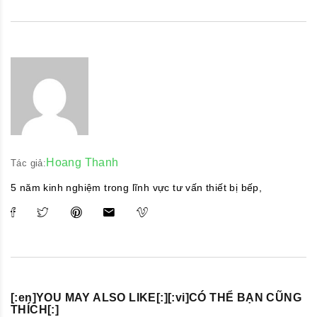
Hoang Thanh
Tác giả:
5 năm kinh nghiệm trong lĩnh vực tư vấn thiết bị bếp,
[:en]YOU MAY ALSO LIKE[:][:vi]CÓ THỂ BẠN CŨNG
THÍCH[:]