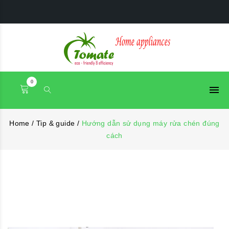
0
Home
/
Tip & guide
/
Hướng dẫn sử dụng máy rửa chén đúng
cách