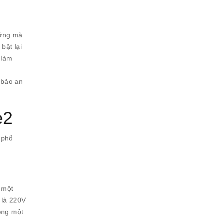
ướng mà
bật lại
 làm
 bảo an
e2
 phổ
 một
 là 220V
động một