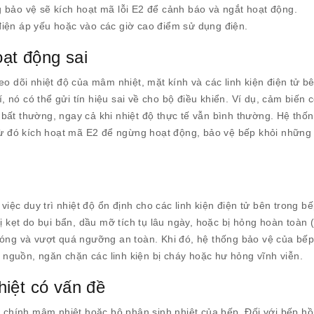
 bảo vệ sẽ kích hoạt mã lỗi E2 để cảnh báo và ngắt hoạt động.
điện áp yếu hoặc vào các giờ cao điểm sử dụng điện.
oạt động sai
o dõi nhiệt độ của mâm nhiệt, mặt kính và các linh kiện điện tử bê
í, nó có thể gửi tín hiệu sai về cho bộ điều khiển. Ví dụ, cảm biến 
bất thường, ngay cả khi nhiệt độ thực tế vẫn bình thường. Hệ thố
 từ đó kích hoạt mã E2 để ngừng hoạt động, bảo vệ bếp khỏi những
việc duy trì nhiệt độ ổn định cho các linh kiện điện tử bên trong b
bị kẹt do bụi bẩn, dầu mỡ tích tụ lâu ngày, hoặc bị hỏng hoàn toàn
hóng và vượt quá ngưỡng an toàn. Khi đó, hệ thống bảo vệ của bếp
t nguồn, ngăn chặn các linh kiện bị cháy hoặc hư hỏng vĩnh viễn.
hiệt có vấn đề
từ chính mâm nhiệt hoặc bộ phận sinh nhiệt của bếp. Đối với bếp h