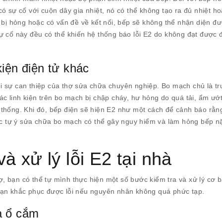
ó sự cố với cuộn dây gia nhiệt, nó có thể không tạo ra đủ nhiệt h
 bị hỏng hoặc có vấn đề về kết nối, bếp sẽ không thể nhận diện đư
ự cố này đều có thể khiến hệ thống báo lỗi E2 do không đạt được 
kiện điện tử khác
i sự can thiệp của thợ sửa chữa chuyên nghiệp. Bo mạch chủ là t
c linh kiện trên bo mạch bị chập cháy, hư hỏng do quá tải, ẩm ướ
hệ thống. Khi đó, bếp điện sẽ hiện E2 như một cách để cảnh báo rằn
iệc tự ý sửa chữa bo mạch có thể gây nguy hiểm và làm hỏng bếp n
à xử lý lỗi E2 tại nhà
hợ, bạn có thể tự mình thực hiện một số bước kiểm tra và xử lý cơ b
bạn khắc phục được lỗi nếu nguyên nhân không quá phức tạp.
à ổ cắm