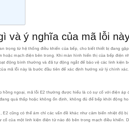
gì và ý nghĩa của mã lỗi nà
an trọng từ hệ thống điều khiển của bếp, cho biết thiết bị đang gặp
n hoặc mạch điện bên trong. Khi màn hình hiển thị của bếp điện n
oạt động bình thường và đã tự động ngắt để bảo vệ các linh kiện 
của mã lỗi này là bước đầu tiên để xác định hướng xử lý chính xác
p hồng ngoại, mã lỗi E2 thường được hiểu là có sự cố với điện áp 
p đang quá thấp hoặc không ổn định, không đủ để bếp khởi động h
 E2 cũng có thể ám chỉ các vấn đề khác như cảm biến nhiệt độ bị l
ự cố của một linh kiện điện tử nào đó bên trong mạch điều khiển. D