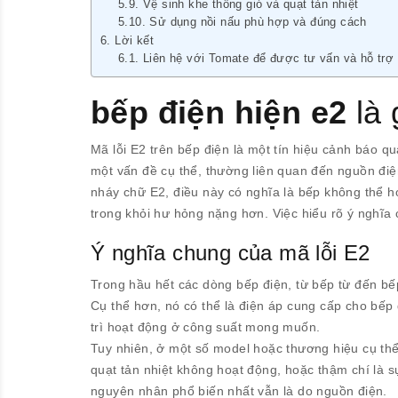
Vệ sinh khe thông gió và quạt tản nhiệt
Sử dụng nồi nấu phù hợp và đúng cách
Lời kết
Liên hệ với Tomate để được tư vấn và hỗ trợ
bếp điện hiện e2
là 
Mã lỗi E2 trên bếp điện là một tín hiệu cảnh báo qu
một vấn đề cụ thể, thường liên quan đến nguồn điệ
nháy chữ E2, điều này có nghĩa là bếp không thể h
trong khỏi hư hỏng nặng hơn. Việc hiểu rõ ý nghĩa 
Ý nghĩa chung của mã lỗi E2
Trong hầu hết các dòng bếp điện, từ bếp từ đến bế
Cụ thể hơn, nó có thể là điện áp cung cấp cho bế
trì hoạt động ở công suất mong muốn.
Tuy nhiên, ở một số model hoặc thương hiệu cụ thể,
quạt tản nhiệt không hoạt động, hoặc thậm chí là s
nguyên nhân phổ biến nhất vẫn là do nguồn điện.