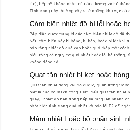
lúc), bếp sẽ không nhận đủ năng lượng và hệ thống
Tình trạng này thường xảy ra ở những khu vực có 
Cảm biến nhiệt độ bị lỗi hoặc h
Bếp điện được trang bị các cảm biến nhiệt độ để the
Nếu cảm biến này bị hỏng, bị bẩn, hoặc bị lệch vị tr
báo rằng nhiệt độ quá cao hoặc quá thấp một cách 
hiểu rằng có nguy cơ quá nhiệt hoặc lỗi hệ thống,
không đáng có.
Quạt tản nhiệt bị kẹt hoặc hỏng
Quạt tản nhiệt đóng vai trò cực kỳ quan trọng trong 
biệt là các bo mạch công suất. Nếu quạt tản nhiệt 
quay), nhiệt độ bên trong bếp sẽ tăng lên nhanh c
phát hiện tình trạng quá nhiệt và báo lỗi E2 để ngắ
Mâm nhiệt hoặc bộ phận sinh n
Trong một số trường hợp, lỗi E2 có thể xuất phát 