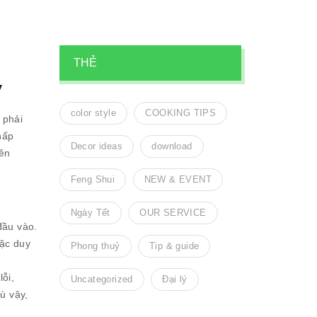
THẺ
y
color style
COOKING TIPS
 phải
hấp
Decor ideas
download
bên
.
Feng Shui
NEW & EVENT
Ngày Tết
OUR SERVICE
đầu vào.
oặc duy
Phong thuỷ
Tip & guide
ỗi,
Uncategorized
Đại lý
ù vậy,