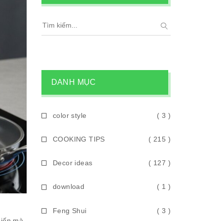
DANH MỤC
color style
( 3 )
COOKING TIPS
( 215 )
Decor ideas
( 127 )
download
( 1 )
Feng Shui
( 3 )
biến mà