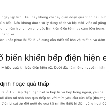
ng ngay lập tức. Điều này không chỉ gây gián đoạn quá trình nấu n
của bếp. Nếu không được xử lý đúng cách và kịp thời, việc cố gắng 
ng nghiêm trọng hơn cho các linh kiện điện tử nhạy cảm bên trong,
a đáng kể.
ch khắc phục lỗi E2 là vô cùng cần thiết để bảo vệ thiết bị và đảm
 biến khiến bếp điện hiện 
 lý hiệu quả khi bếp điện hiện e2. Dưới đây là những nguyên nhân
định hoặc quá thấp
a lỗi E2. Bếp điện, đặc biệt là bếp từ và bếp hồng ngoại, yêu cầu
ưới điện tại nhà bạn quá thấp so với mức yêu cầu của bếp (thường
 điện bị sụt áp đột ngột do quá tải (nhiều thiết bị điện cùng hoạt 