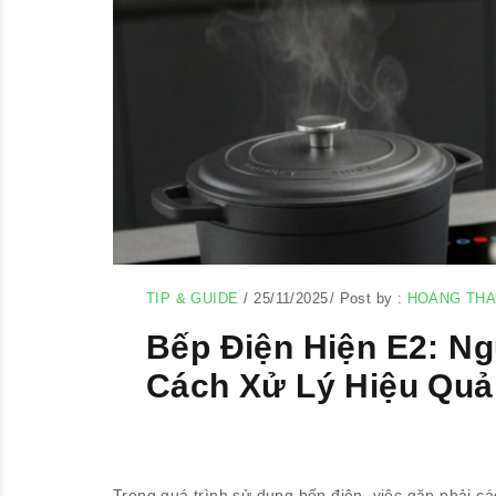
TIP & GUIDE
/
25/11/2025
/
Post by :
HOANG TH
Bếp Điện Hiện E2: N
Cách Xử Lý Hiệu Quả
Trong quá trình sử dụng bếp điện, việc gặp phải cá