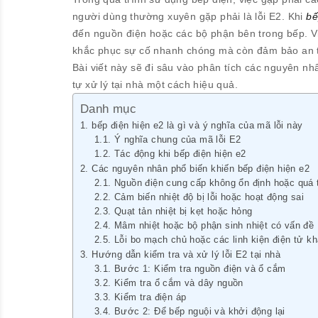
người dùng thường xuyên gặp phải là lỗi E2. Khi
bế
đến nguồn điện hoặc các bộ phận bên trong bếp. Việ
khắc phục sự cố nhanh chóng mà còn đảm bảo an toà
Bài viết này sẽ đi sâu vào phân tích các nguyên nh
tự xử lý tại nhà một cách hiệu quả.
Danh mục
bếp điện hiện e2 là gì và ý nghĩa của mã lỗi này
Ý nghĩa chung của mã lỗi E2
Tác động khi bếp điện hiện e2
Các nguyên nhân phổ biến khiến bếp điện hiện e2
Nguồn điện cung cấp không ổn định hoặc quá 
Cảm biến nhiệt độ bị lỗi hoặc hoạt động sai
Quạt tản nhiệt bị kẹt hoặc hỏng
Mâm nhiệt hoặc bộ phận sinh nhiệt có vấn đề
Lỗi bo mạch chủ hoặc các linh kiện điện tử k
Hướng dẫn kiểm tra và xử lý lỗi E2 tại nhà
Bước 1: Kiểm tra nguồn điện và ổ cắm
Kiểm tra ổ cắm và dây nguồn
Kiểm tra điện áp
Bước 2: Để bếp nguội và khởi động lại