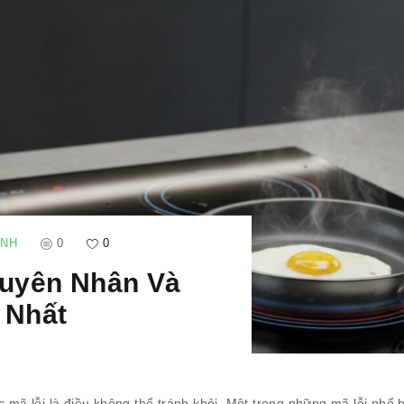
ANH
0
0
guyên Nhân Và
 Nhất
c mã lỗi là điều không thể tránh khỏi. Một trong những mã lỗi phổ 