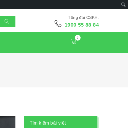
Tổng đài CSKH:
1900 55 88 84
0
Tìm kiếm bài viết