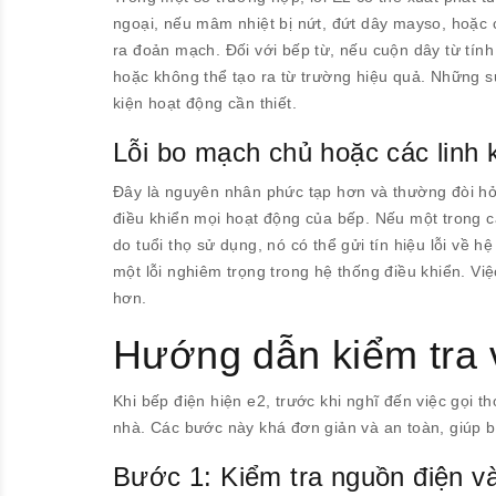
ngoại, nếu mâm nhiệt bị nứt, đứt dây mayso, hoặc c
ra đoản mạch. Đối với bếp từ, nếu cuộn dây từ tính
hoặc không thể tạo ra từ trường hiệu quả. Những s
kiện hoạt động cần thiết.
Lỗi bo mạch chủ hoặc các linh 
Đây là nguyên nhân phức tạp hơn và thường đòi hỏ
điều khiển mọi hoạt động của bếp. Nếu một trong cá
do tuổi thọ sử dụng, nó có thể gửi tín hiệu lỗi về 
một lỗi nghiêm trọng trong hệ thống điều khiển. V
hơn.
Hướng dẫn kiểm tra v
Khi bếp điện hiện e2, trước khi nghĩ đến việc gọi t
nhà. Các bước này khá đơn giản và an toàn, giúp 
Bước 1: Kiểm tra nguồn điện v