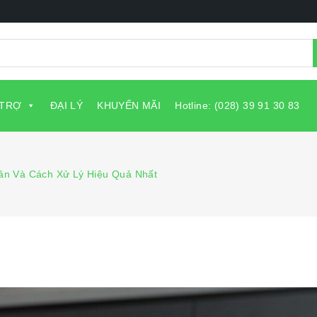
 TRỢ
ĐẠI LÝ
KHUYẾN MÃI
Hotline: (028) 39 91 30 83
ân Và Cách Xử Lý Hiệu Quả Nhất