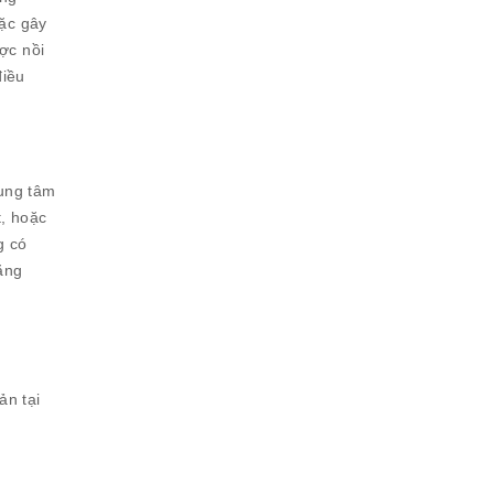
oặc gây
ợc nồi
điều
rung tâm
t, hoặc
g có
ặng
ản tại