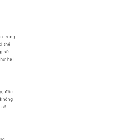
n trong.
có thể
ng sẽ
 hư hại
ếp, đặc
 (không
 sẽ
ồng