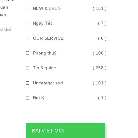
quan
NEW & EVENT
( 151 )
bạn
Ngày Tết
( 7 )
có thể
OUR SERVICE
( 6 )
Phong thuỷ
( 100 )
Tip & guide
( 658 )
Uncategorized
( 101 )
Đại lý
( 1 )
BÀI VIẾT MỚI