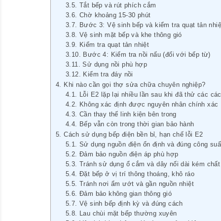
Tắt bếp và rút phích cắm
Chờ khoảng 15-30 phút
Bước 3: Vệ sinh bếp và kiểm tra quạt tản nhiệ
Vệ sinh mặt bếp và khe thông gió
Kiểm tra quạt tản nhiệt
Bước 4: Kiểm tra nồi nấu (đối với bếp từ)
Sử dụng nồi phù hợp
Kiểm tra đáy nồi
Khi nào cần gọi thợ sửa chữa chuyên nghiệp?
Lỗi E2 lặp lại nhiều lần sau khi đã thử các c
Không xác định được nguyên nhân chính xác
Cần thay thế linh kiện bên trong
Bếp vẫn còn trong thời gian bảo hành
Cách sử dụng bếp điện bền bỉ, hạn chế lỗi E2
Sử dụng nguồn điện ổn định và đúng công suấ
Đảm bảo nguồn điện áp phù hợp
Tránh sử dụng ổ cắm và dây nối dài kém chất
Đặt bếp ở vị trí thông thoáng, khô ráo
Tránh nơi ẩm ướt và gần nguồn nhiệt
Đảm bảo không gian thông gió
Vệ sinh bếp định kỳ và đúng cách
Lau chùi mặt bếp thường xuyên