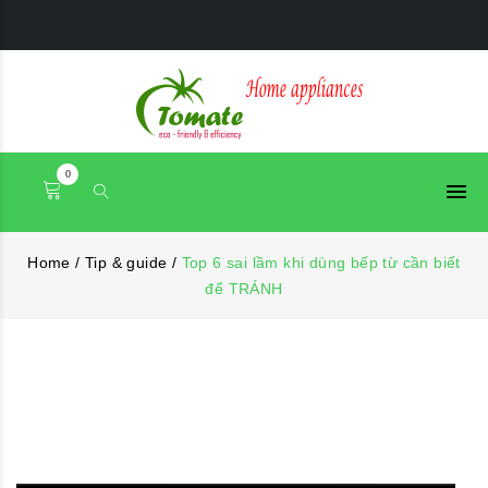
0
Home
/
Tip & guide
/
Top 6 sai lầm khi dùng bếp từ cần biết
để TRÁNH