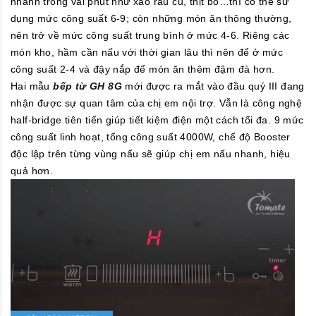
nhanh trong vài phút như xào rau củ, thịt bò…thì có thể sử
dụng mức công suất 6-9; còn những món ăn thông thường,
nên trở về mức công suất trung bình ở mức 4-6. Riêng các
món kho, hầm cần nấu với thời gian lâu thì nên để ở mức
công suất 2-4 và đậy nắp để món ăn thêm đậm đà hơn.
Hai mẫu
bếp từ GH 8G
mới được ra mắt vào đầu quý III đang
nhận được sự quan tâm của chị em nội trợ. Vẫn là công nghệ
half-bridge tiên tiến giúp tiết kiệm điện một cách tối đa. 9 mức
công suất linh hoạt, tổng công suất 4000W, chế độ Booster
độc lập trên từng vùng nấu sẽ giúp chị em nấu nhanh, hiệu
quả hơn.