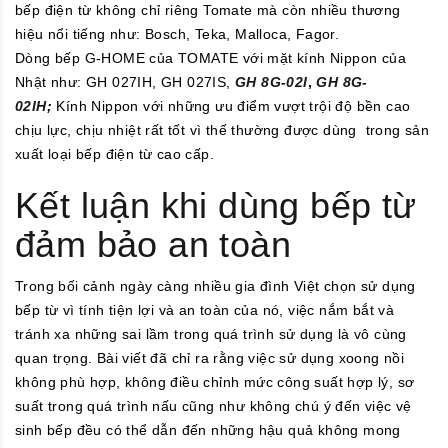
bếp điện từ không chỉ riêng Tomate mà còn nhiều thương
hiệu nổi tiếng như: Bosch, Teka, Malloca, Fagor.
Dòng bếp G-HOME của TOMATE với mặt kính Nippon của
Nhật như: GH 027IH, GH 027IS,
GH 8G-02I
,
GH 8G-
02IH
;
Kính Nippon với những ưu điểm vượt trội độ bền cao
chịu lực, chịu nhiệt rất tốt vì thế thường được dùng trong sản
xuất loại bếp điện từ cao cấp.
Kết luận khi dùng bếp từ
đảm bảo an toàn
Trong bối cảnh ngày càng nhiều gia đình Việt chọn sử dụng
bếp từ vì tính tiện lợi và an toàn của nó, việc nắm bắt và
tránh xa những sai lầm trong quá trình sử dụng là vô cùng
quan trọng. Bài viết đã chỉ ra rằng việc sử dụng xoong nồi
không phù hợp, không điều chỉnh mức công suất hợp lý, sơ
suất trong quá trình nấu cũng như không chú ý đến việc vệ
sinh bếp đều có thể dẫn đến những hậu quả không mong