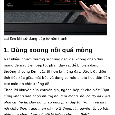
sai lầm khi sử dụng bếp từ nên tránh
1. Dùng xoong nồi quá mỏng
Rất nhiều người thường sử dụng các loại xoong chảo đáy
mỏng để nấu trên bếp từ, phần đáy rất dễ bị biến dạng,
thường là cong lên hoặc tệ hơn là thủng đáy. Đặc biệt, diện
tích tiếp xúc giữa mặt bếp và dụng cụ nấu bị thu hẹp dẫn đến
các món ăn chín không đều.
Theo lời khuyên của chuyên gia, ngành bếp từ cho biết: “
Bạn
cũng không nên chọn những nồi quá mỏng, nồi có độ dày vừa
phải cụ thể là: Đáy nồi chảo inox phải dày từ 4-6mm và đáy
nồi chảo thép tráng men dày từ 2-3mm, là nguyên tắc cơ bản
giúp bạn chọn được bộ nồi lý tưởng cho gia đình”