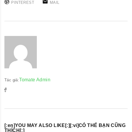
PINTEREST
MAIL
Tomate Admin
Tác giả:
[:en]YOU MAY ALSO LIKE[:][:vi]CÓ THỂ BẠN CŨNG
THÍCH[:]