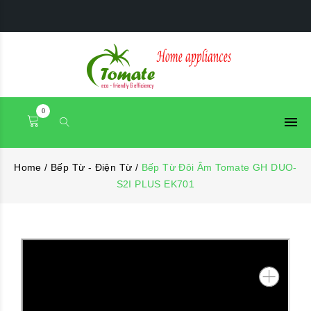
0
Home
/
Bếp Từ - Điện Từ
/
Bếp Từ Đôi Âm Tomate GH DUO-
S2I PLUS EK701