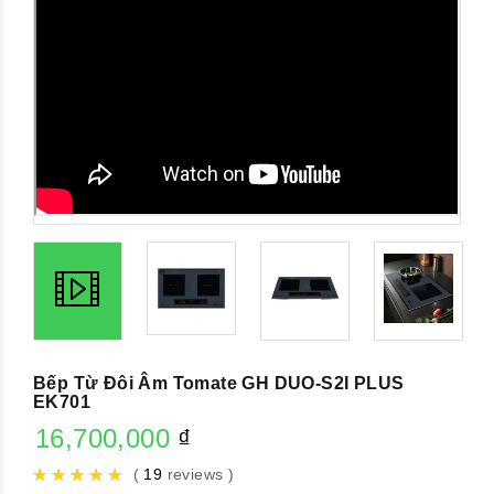
Bếp Từ Đôi Âm Tomate GH DUO-S2I PLUS
EK701
16,700,000
₫
(
19
reviews )