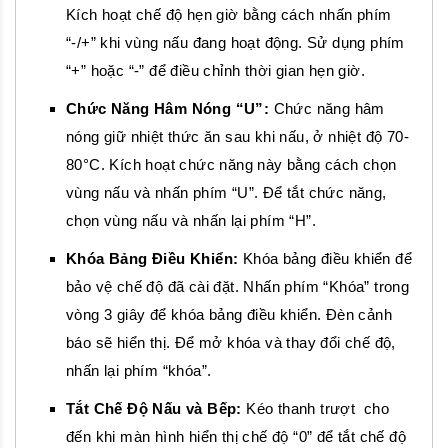
Kích hoạt chế độ hẹn giờ bằng cách nhấn phím
“-/+” khi vùng nấu đang hoạt động. Sử dụng phím
“+” hoặc “-” để điều chỉnh thời gian hẹn giờ.
Chức Năng Hâm Nóng “U”:
Chức năng hâm
nóng giữ nhiệt thức ăn sau khi nấu, ở nhiệt độ 70-
80°C. Kích hoạt chức năng này bằng cách chọn
vùng nấu và nhấn phím “U”. Để tắt chức năng,
chọn vùng nấu và nhấn lại phím “H”.
Khóa Bảng Điều Khiển:
Khóa bảng điều khiển để
bảo vệ chế độ đã cài đặt. Nhấn phím “Khóa” trong
vòng 3 giây để khóa bảng điều khiển. Đèn cảnh
báo sẽ hiển thị. Để mở khóa và thay đổi chế độ,
nhấn lại phím “khóa”.
Tắt Chế Độ Nấu và Bếp:
Kéo thanh trượt cho
đến khi màn hình hiển thị chế độ “0” để tắt chế độ