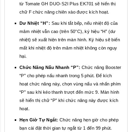
từ Tomate GH DUO-S2I Plus EK701 sẽ hiển thị
chữ F chức năng chiên xào được kích hoạt.
Dư Nhiệt “H”:
Sau khi tắt bếp, nếu nhiệt độ của
mâm nhiệt vẫn cao (trên 50°C), ký hiệu “H” (dư
nhiệt) sẽ xuất hiện trên màn hình. Ký hiệu sẽ biến
mất khi nhiệt độ trên mâm nhiệt không còn nguy
hại.
Chức Năng Nấu Nhanh “P”:
Chức năng Booster
“P” cho phép nấu nhanh trong 5 phút. Để kích
hoạt chức năng này, chọn vùng nấu và nhấn phím
“P” sau khi kéo thanh trượt đến mức 9. Màn hình
sẽ hiển thị chữ “P” khi chức năng này được kích
hoạt.
Hẹn Giờ Tự Ngắt:
Chức năng hẹn giờ cho phép
bạn cài đặt thời gian tự ngắt từ 1 đến 99 phút.