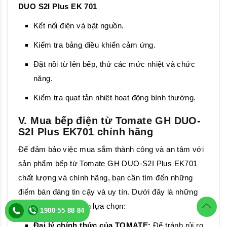
DUO S2I Plus EK 701
Kết nối điện và bật nguồn.
Kiểm tra bảng điều khiển cảm ứng.
Đặt nồi từ lên bếp, thử các mức nhiệt và chức
năng.
Kiểm tra quạt tản nhiệt hoạt động bình thường.
V. Mua bếp điện từ Tomate GH DUO-
S2I Plus EK701 chính hãng
Để đảm bảo việc mua sắm thành công và an tâm với
sản phẩm bếp từ Tomate GH DUO-S2I Plus EK701
chất lượng và chính hãng, bạn cần tìm đến những
điểm bán đáng tin cậy và uy tín. Dưới đây là những
gợi ý hữu ích để bạn lựa chọn:
1900 55 88 84
1900 55 88 84
Đại lý chính thức của TOMATE:
Để tránh rủi ro