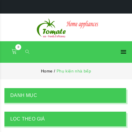
0
Home
/
Phụ kiện nhà bếp
DANH MỤC
LỌC THEO GIÁ