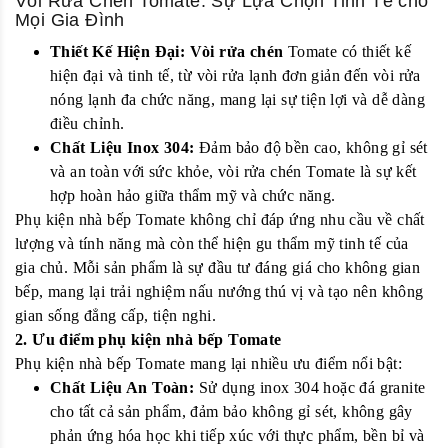
Vòi Rửa Chén Tomate: Sự Lựa Chọn Tinh Tế cho
Mọi Gia Đình
Thiết Kế Hiện Đại:
Vòi rửa chén
Tomate có thiết kế
hiện đại và tinh tế, từ vòi rửa lạnh đơn giản đến vòi rửa
nóng lạnh đa chức năng, mang lại sự tiện lợi và dễ dàng
điều chỉnh.
Chất Liệu Inox 304:
Đảm bảo độ bền cao, không gỉ sét
và an toàn với sức khỏe, vòi rửa chén Tomate là sự kết
hợp hoàn hảo giữa thẩm mỹ và chức năng.
Phụ kiện nhà bếp Tomate không chỉ đáp ứng nhu cầu về chất
lượng và tính năng mà còn thể hiện gu thẩm mỹ tinh tế của
gia chủ. Mỗi sản phẩm là sự đầu tư đáng giá cho không gian
bếp, mang lại trải nghiệm nấu nướng thú vị và tạo nên không
gian sống đẳng cấp, tiện nghi.
2. Ưu điểm phụ kiện nhà bếp Tomate
Phụ kiện nhà bếp Tomate mang lại nhiều ưu điểm nổi bật:
Chất Liệu An Toàn:
Sử dụng inox 304 hoặc đá granite
cho tất cả sản phẩm, đảm bảo không gỉ sét, không gây
phản ứng hóa học khi tiếp xúc với thực phẩm, bền bỉ và