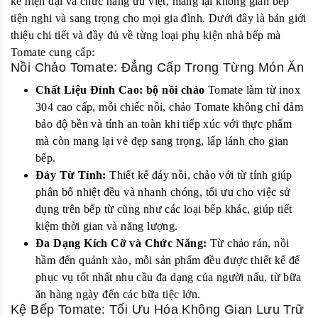
kế hiện đại và chức năng ưu việt, mang lại không gian bếp
tiện nghi và sang trọng cho mọi gia đình. Dưới đây là bản giới
thiệu chi tiết và đầy đủ về từng loại phụ kiện nhà bếp mà
Tomate cung cấp:
Nồi Chảo Tomate: Đẳng Cấp Trong Từng Món Ăn
Chất Liệu Đỉnh Cao:
bộ nồi chảo
Tomate làm từ inox
304 cao cấp, mỗi chiếc nồi, chảo Tomate không chỉ đảm
bảo độ bền và tính an toàn khi tiếp xúc với thực phẩm
mà còn mang lại vẻ đẹp sang trọng, lấp lánh cho gian
bếp.
Đáy Từ Tính:
Thiết kế đáy nồi, chảo với từ tính giúp
phân bổ nhiệt đều và nhanh chóng, tối ưu cho việc sử
dụng trên bếp từ cũng như các loại bếp khác, giúp tiết
kiệm thời gian và năng lượng.
Đa Dạng Kích Cỡ và Chức Năng:
Từ chảo rán, nồi
hầm đến quảnh xào, mỗi sản phẩm đều được thiết kế để
phục vụ tốt nhất nhu cầu đa dạng của người nấu, từ bữa
ăn hàng ngày đến các bữa tiệc lớn.
Kệ Bếp Tomate: Tối Ưu Hóa Không Gian Lưu Trữ