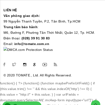
LIÊN HỆ
Văn phòng giao dịch:
99 Nguyễn Thanh Tuyền, P.2, Tân Bình, Tp.HCM
Trung tâm bảo hành
:
M6, Đường F, Phường Tân Thới Nhất, Quân 12, Tp. HCM.
Điện thoại:
(028) 39 91 30 83
Email:
info@tomate.com.vn
© 2020 TOMATE., Ltd. All Rights Reserved.
function() { ?>
(function() {function maybePrefixUrlField() { if
(this.value.trim() !== '' && this.value.indexOf('http') !== 0) {
this.value = "http://" + this.value; } } var urlFields =
document.querySelectorAll('.mc4wp-form input[type="url"]'); if