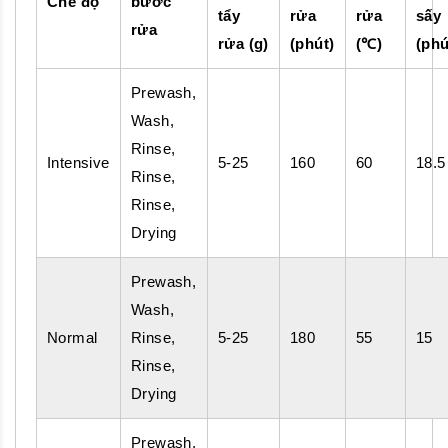
Chế độ
bước
tẩy
rửa
rửa
sấy
rửa
rửa (g)
(phút)
(℃)
(phú
Prewash,
Wash,
Rinse,
Intensive
5-25
160
60
18.5
Rinse,
Rinse,
Drying
Prewash,
Wash,
Normal
Rinse,
5-25
180
55
15
Rinse,
Drying
Prewash,