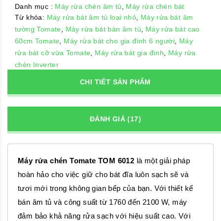
Danh mục :
Máy rửa chén âm tủ
,
Máy rửa chén bát
Từ khóa:
Máy rửa bát âm tủ loại nhỏ
,
Máy rửa bát âm
tường Tomate
,
Máy rửa bát bán âm tủ
,
Máy rửa bát cao
60cm Tomate
,
Máy rửa bát cho gia đình 6 người
,
Máy
rửa bát cỡ vừa Tomate
,
Máy rửa bát gia đình
,
Máy rửa
chén Inverter
CHI TIẾT SẢN PHẨM
ĐÁNH GIÁ (17)
Máy rửa chén Tomate TOM 6012
là một giải pháp
hoàn hảo cho việc giữ cho bát đĩa luôn sạch sẽ và
tươi mới trong không gian bếp của bạn. Với thiết kế
bán âm tủ và công suất từ 1760 đến 2100 W, máy
đảm bảo khả năng rửa sạch với hiệu suất cao. Với