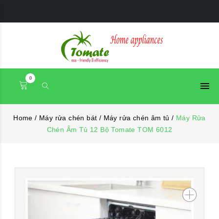
0
Home
/
Máy rửa chén bát
/
Máy rửa chén âm tủ
/
Máy Rửa
Chén Âm Tủ 12 Bộ Tomate TOM 6012