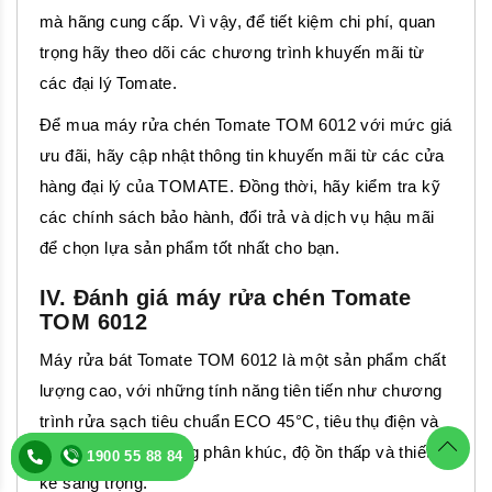
mà hãng cung cấp. Vì vậy, để tiết kiệm chi phí, quan
trọng hãy theo dõi các chương trình khuyến mãi từ
các đại lý Tomate.
Để mua máy rửa chén Tomate TOM 6012 với mức giá
ưu đãi, hãy cập nhật thông tin khuyến mãi từ các cửa
hàng đại lý của TOMATE. Đồng thời, hãy kiểm tra kỹ
các chính sách bảo hành, đổi trả và dịch vụ hậu mãi
để chọn lựa sản phẩm tốt nhất cho bạn.
IV. Đánh giá máy rửa chén Tomate
TOM 6012
Máy rửa bát Tomate TOM 6012 là một sản phẩm chất
lượng cao, với những tính năng tiên tiến như chương
trình rửa sạch tiêu chuẩn ECO 45°C, tiêu thụ điện và
nước thấp nhất trong phân khúc, độ ồn thấp và thiết
1900 55 88 84
1900 55 88 84
kế sang trọng.