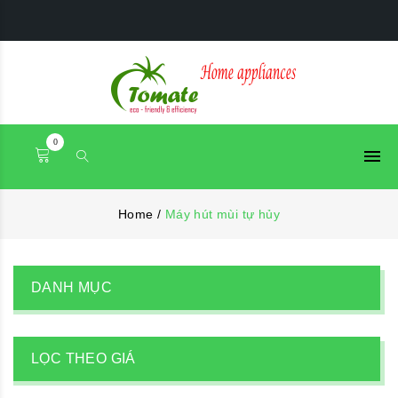
0
Home
/
Máy hút mùi tự hủy
DANH MỤC
LỌC THEO GIÁ