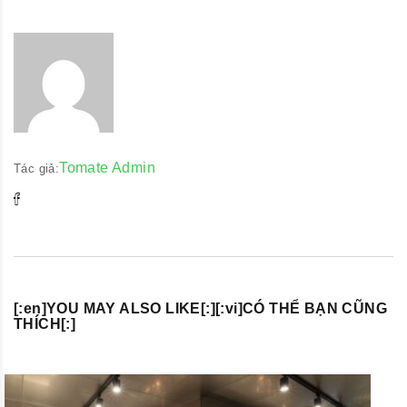
Tomate Admin
Tác giả:
[:en]YOU MAY ALSO LIKE[:][:vi]CÓ THỂ BẠN CŨNG
THÍCH[:]