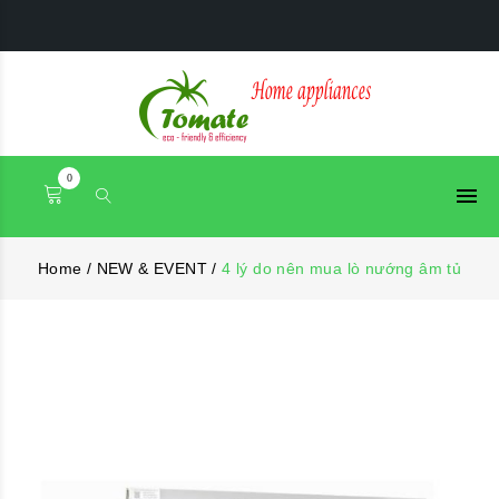
0
Home
/
NEW & EVENT
/
4 lý do nên mua lò nướng âm tủ