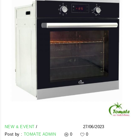
NEW & EVENT
/
27/06/2023
Post by :
TOMATE ADMIN
0
0