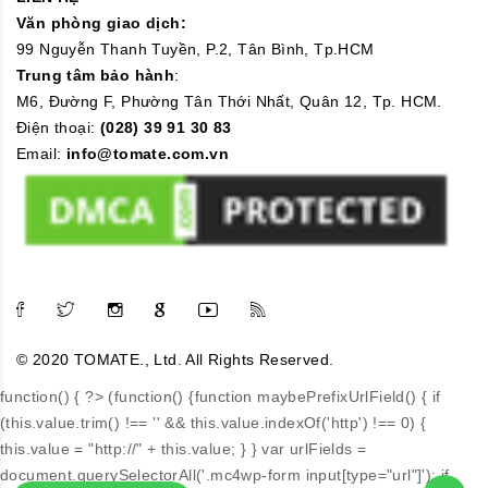
Văn phòng giao dịch:
99 Nguyễn Thanh Tuyền, P.2, Tân Bình, Tp.HCM
Trung tâm bảo hành
:
M6, Đường F, Phường Tân Thới Nhất, Quân 12, Tp. HCM.
Điện thoại:
(028) 39 91 30 83
Email:
info@tomate.com.vn
© 2020 TOMATE., Ltd. All Rights Reserved.
function() { ?>
(function() {function maybePrefixUrlField() { if
(this.value.trim() !== '' && this.value.indexOf('http') !== 0) {
this.value = "http://" + this.value; } } var urlFields =
document.querySelectorAll('.mc4wp-form input[type="url"]'); if