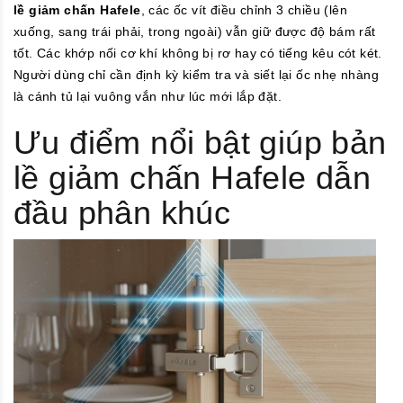
lề giảm chấn Hafele
, các ốc vít điều chỉnh 3 chiều (lên
xuống, sang trái phải, trong ngoài) vẫn giữ được độ bám rất
tốt. Các khớp nối cơ khí không bị rơ hay có tiếng kêu cót két.
Người dùng chỉ cần định kỳ kiểm tra và siết lại ốc nhẹ nhàng
là cánh tủ lại vuông vắn như lúc mới lắp đặt.
Ưu điểm nổi bật giúp bản
lề giảm chấn Hafele dẫn
đầu phân khúc