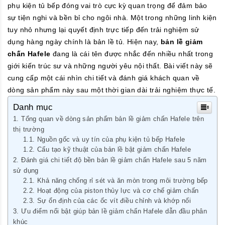
phụ kiện tủ bếp đóng vai trò cực kỳ quan trọng để đảm bảo
sự tiện nghi và bền bỉ cho ngôi nhà. Một trong những linh kiện
tuy nhỏ nhưng lại quyết định trực tiếp đến trải nghiệm sử
dụng hàng ngày chính là bản lề tủ. Hiện nay,
bản lề giảm
chấn Hafele
đang là cái tên được nhắc đến nhiều nhất trong
giới kiến trúc sư và những người yêu nội thất. Bài viết này sẽ
cung cấp một cái nhìn chi tiết và đánh giá khách quan về
dòng sản phẩm này sau một thời gian dài trải nghiệm thực tế.
Danh mục
Tổng quan về dòng sản phẩm bản lề giảm chấn Hafele trên
thị trường
Nguồn gốc và uy tín của phụ kiện tủ bếp Hafele
Cấu tạo kỹ thuật của bản lề bật giảm chấn Hafele
Đánh giá chi tiết độ bền bản lề giảm chấn Hafele sau 5 năm
sử dụng
Khả năng chống rỉ sét và ăn mòn trong môi trường bếp
Hoạt động của piston thủy lực và cơ chế giảm chấn
Sự ổn định của các ốc vít điều chỉnh và khớp nối
Ưu điểm nổi bật giúp bản lề giảm chấn Hafele dẫn đầu phân
khúc