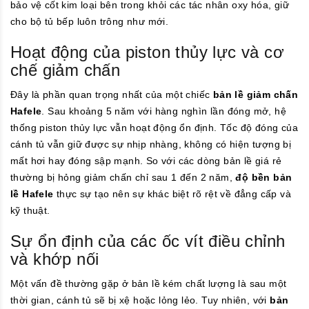
bảo vệ cốt kim loại bên trong khỏi các tác nhân oxy hóa, giữ
cho bộ tủ bếp luôn trông như mới.
Hoạt động của piston thủy lực và cơ
chế giảm chấn
Đây là phần quan trọng nhất của một chiếc
bản lề giảm chấn
Hafele
. Sau khoảng 5 năm với hàng nghìn lần đóng mở, hệ
thống piston thủy lực vẫn hoạt động ổn định. Tốc độ đóng của
cánh tủ vẫn giữ được sự nhịp nhàng, không có hiện tượng bị
mất hơi hay đóng sập mạnh. So với các dòng bản lề giá rẻ
thường bị hỏng giảm chấn chỉ sau 1 đến 2 năm,
độ bền bản
lề Hafele
thực sự tạo nên sự khác biệt rõ rệt về đẳng cấp và
kỹ thuật.
Sự ổn định của các ốc vít điều chỉnh
và khớp nối
Một vấn đề thường gặp ở bản lề kém chất lượng là sau một
thời gian, cánh tủ sẽ bị xệ hoặc lỏng lẻo. Tuy nhiên, với
bản