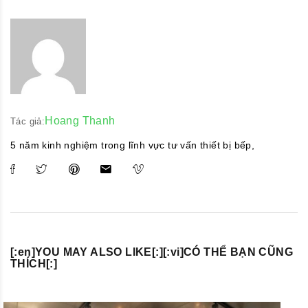
Hoang Thanh
Tác giả:
5 năm kinh nghiệm trong lĩnh vực tư vấn thiết bị bếp,
[:en]YOU MAY ALSO LIKE[:][:vi]CÓ THỂ BẠN CŨNG
THÍCH[:]