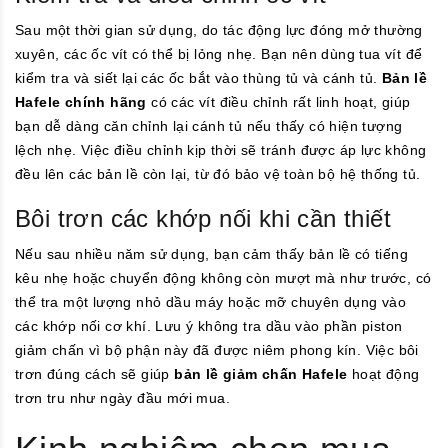
Sau một thời gian sử dụng, do tác động lực đóng mở thường
xuyên, các ốc vít có thể bị lỏng nhẹ. Bạn nên dùng tua vít để
kiểm tra và siết lại các ốc bắt vào thùng tủ và cánh tủ.
Bản lề
Hafele chính hãng
có các vít điều chỉnh rất linh hoạt, giúp
bạn dễ dàng căn chỉnh lại cánh tủ nếu thấy có hiện tượng
lệch nhẹ. Việc điều chỉnh kịp thời sẽ tránh được áp lực không
đều lên các bản lề còn lại, từ đó bảo vệ toàn bộ hệ thống tủ.
Bôi trơn các khớp nối khi cần thiết
Nếu sau nhiều năm sử dụng, bạn cảm thấy bản lề có tiếng
kêu nhẹ hoặc chuyển động không còn mượt mà như trước, có
thể tra một lượng nhỏ dầu máy hoặc mỡ chuyên dụng vào
các khớp nối cơ khí. Lưu ý không tra dầu vào phần piston
giảm chấn vì bộ phận này đã được niêm phong kín. Việc bôi
trơn đúng cách sẽ giúp
bản lề giảm chấn Hafele
hoạt động
trơn tru như ngày đầu mới mua.