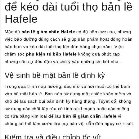
để kéo dài tuổi thọ bản lề
Hafele
Mặc dù
bản lề giảm chấn Hafele
có độ bền cực cao, nhưng
việc bảo dưỡng đúng cách sẽ giúp sản phẩm hoạt động hoàn
hảo hơn và kéo dài tuổi thọ lên đến hàng chục năm. Việc
chăm sóc
phụ kiện tủ bếp Hafele
không quá phức tạp
nhưng cần sự đều đặn và chú ý vào những chi tiết nhỏ.
Vệ sinh bề mặt bản lề định kỳ
Trong quá trình nấu nướng, dầu mỡ và hơi muối có thể bám
vào bề mặt bản lề. Bạn nên sử dụng một chiếc khăn mềm và
khô để lau sạch bụi bẩn định kỳ hàng tháng. Tuyệt đối không
sử dụng các chất tẩy rửa có tính acid mạnh hoặc các miếng
cọ rửa bằng kim loại để lau
bản lề giảm chấn Hafele
vì
chúng có thể làm xước lớp mạ bảo vệ, dẫn đến nguy cơ rỉ sét.
Kiểm tra và điều chỉnh ốc vít