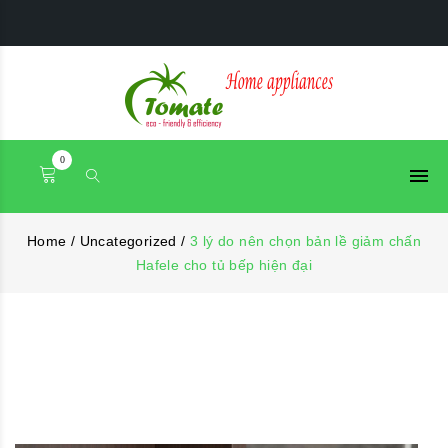
0
Home
/
Uncategorized
/
3 lý do nên chọn bản lề giảm chấn
Hafele cho tủ bếp hiện đại