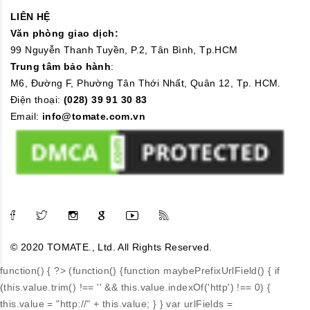
LIÊN HỆ
Văn phòng giao dịch:
99 Nguyễn Thanh Tuyền, P.2, Tân Bình, Tp.HCM
Trung tâm bảo hành
:
M6, Đường F, Phường Tân Thới Nhất, Quân 12, Tp. HCM.
Điện thoại:
(028) 39 91 30 83
Email:
info@tomate.com.vn
© 2020 TOMATE., Ltd. All Rights Reserved.
function() { ?>
(function() {function maybePrefixUrlField() { if
(this.value.trim() !== '' && this.value.indexOf('http') !== 0) {
this.value = "http://" + this.value; } } var urlFields =