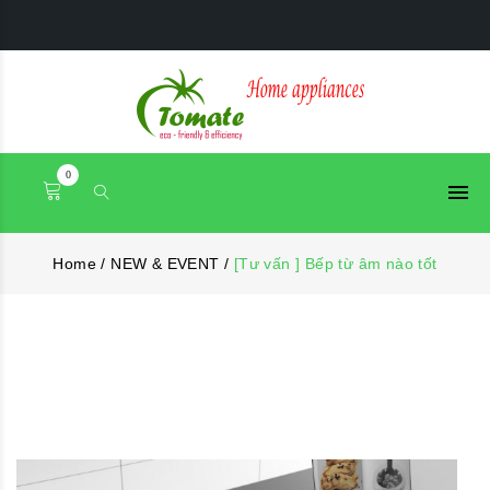
0
Home
/
NEW & EVENT
/
[Tư vấn ] Bếp từ âm nào tốt