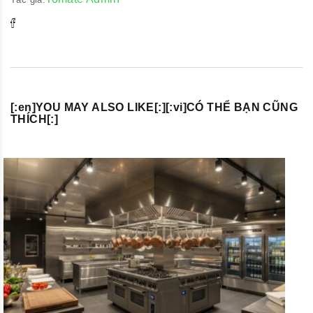
[:en]YOU MAY ALSO LIKE[:][:vi]CÓ THỂ BẠN CŨNG
THÍCH[:]