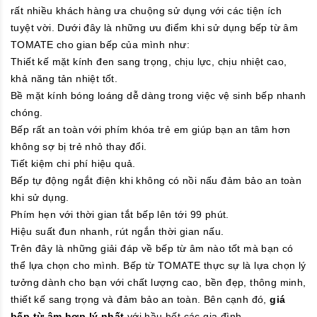
rất nhiều khách hàng ưa chuộng sử dụng với các tiện ích
tuyệt vời. Dưới đây là những ưu điểm khi sử dụng bếp từ âm
TOMATE cho gian bếp của mình như:
Thiết kế mặt kính đen sang trọng, chịu lực, chịu nhiệt cao,
khả năng tản nhiệt tốt.
Bề mặt kính bóng loáng dễ dàng trong việc vệ sinh bếp nhanh
chóng.
Bếp rất an toàn với phím khóa trẻ em giúp bạn an tâm hơn
không sợ bị trẻ nhỏ thay đổi.
Tiết kiệm chi phí hiệu quả.
Bếp tự động ngắt điện khi không có nồi nấu đảm bảo an toàn
khi sử dụng.
Phím hẹn với thời gian tắt bếp lên tới 99 phút.
Hiệu suất đun nhanh, rút ngắn thời gian nấu.
Trên đây là những giải đáp về bếp từ âm nào tốt mà bạn có
thể lựa chọn cho mình. Bếp từ TOMATE thực sự là lựa chọn lý
tưởng dành cho bạn với chất lượng cao, bền đẹp, thông minh,
thiết kế sang trọng và đảm bảo an toàn. Bên cạnh đó,
giá
bếp từ âm hợp lý nhất
với hầu hết các gia đình.