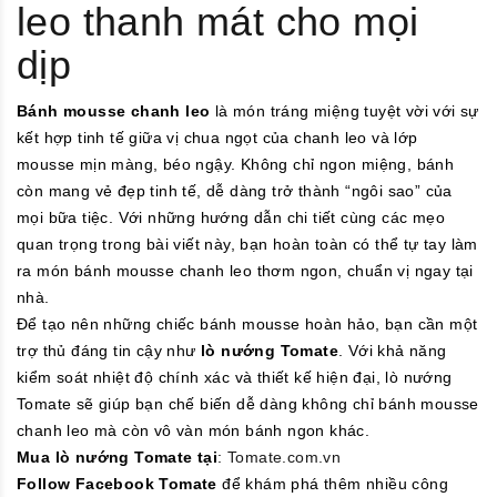
leo thanh mát cho mọi
dịp
Bánh mousse chanh leo
là món tráng miệng tuyệt vời với sự
kết hợp tinh tế giữa vị chua ngọt của chanh leo và lớp
mousse mịn màng, béo ngậy. Không chỉ ngon miệng, bánh
còn mang vẻ đẹp tinh tế, dễ dàng trở thành “ngôi sao” của
mọi bữa tiệc. Với những hướng dẫn chi tiết cùng các mẹo
quan trọng trong bài viết này, bạn hoàn toàn có thể tự tay làm
ra món bánh mousse chanh leo thơm ngon, chuẩn vị ngay tại
nhà.
Để tạo nên những chiếc bánh mousse hoàn hảo, bạn cần một
trợ thủ đáng tin cậy như
lò nướng Tomate
. Với khả năng
kiểm soát nhiệt độ chính xác và thiết kế hiện đại, lò nướng
Tomate sẽ giúp bạn chế biến dễ dàng không chỉ bánh mousse
chanh leo mà còn vô vàn món bánh ngon khác.
Mua lò nướng Tomate tại
:
Tomate.com.vn
Follow Facebook Tomate
để khám phá thêm nhiều công