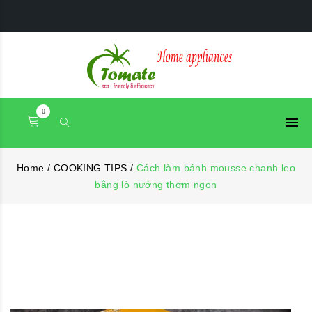
0
Home
/
COOKING TIPS
/
Cách làm bánh mousse chanh leo
bằng lò nướng thơm ngon