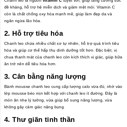
Chanh leo là nguồn
vitamin C
tuyệt vời, giúp tăng cường sức
đề kháng, hỗ trợ hệ miễn dịch và giảm mệt mỏi. Vitamin C
còn là chất chống oxy hóa mạnh mẽ, giúp làm đẹp da và
ngăn ngừa lão hóa.
2. Hỗ trợ tiêu hóa
Chanh leo chứa nhiều chất xơ tự nhiên, hỗ trợ quá trình tiêu
hóa và giúp cơ thể hấp thụ dinh dưỡng tốt hơn. Đặc biệt, vị
chua thanh mát của chanh leo còn kích thích vị giác, giúp bữa
ăn trở nên dễ tiêu hóa hơn.
3. Cân bằng năng lượng
Bánh mousse chanh leo cung cấp lượng calo vừa đủ, nhờ vào
lớp mousse béo mịn kết hợp với chanh leo ít đường. Đây là
món ăn nhẹ lý tưởng, vừa giúp bổ sung năng lượng, vừa
không gây cảm giác nặng bụng.
4. Thư giãn tinh thần