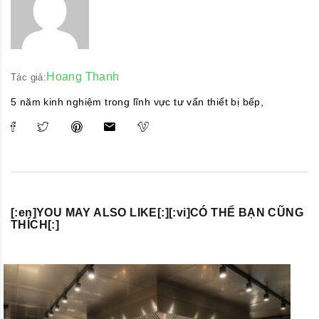
Hoang Thanh
Tác giả:
5 năm kinh nghiệm trong lĩnh vực tư vấn thiết bị bếp,
[:en]YOU MAY ALSO LIKE[:][:vi]CÓ THỂ BẠN CŨNG
THÍCH[:]