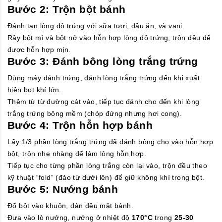
Bước 2: Trộn bột bánh
Đánh tan lòng đỏ trứng với sữa tươi, dầu ăn, và vani.
Rây bột mì và bột nở vào hỗn hợp lòng đỏ trứng, trộn đều để
được hỗn hợp mịn.
Bước 3: Đánh bông lòng trắng trứng
Dùng máy đánh trứng, đánh lòng trắng trứng đến khi xuất
hiện bọt khí lớn.
Thêm từ từ đường cát vào, tiếp tục đánh cho đến khi lòng
trắng trứng bông mềm (chóp đứng nhưng hơi cong).
Bước 4: Trộn hỗn hợp bánh
Lấy 1/3 phần lòng trắng trứng đã đánh bông cho vào hỗn hợp
bột, trộn nhẹ nhàng để làm lỏng hỗn hợp.
Tiếp tục cho từng phần lòng trắng còn lại vào, trộn đều theo
kỹ thuật “fold” (đảo từ dưới lên) để giữ không khí trong bột.
Bước 5: Nướng bánh
Đổ bột vào khuôn, dàn đều mặt bánh.
Đưa vào lò nướng, nướng ở nhiệt độ
170°C
trong
25-30