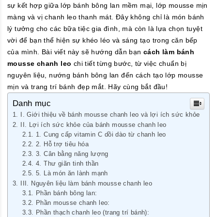
sự kết hợp giữa lớp bánh bông lan mềm mại, lớp mousse mịn
màng và vị chanh leo thanh mát. Đây không chỉ là món bánh
lý tưởng cho các bữa tiệc gia đình, mà còn là lựa chọn tuyệt
vời để bạn thể hiện sự khéo léo và sáng tạo trong căn bếp
của mình. Bài viết này sẽ hướng dẫn bạn
cách làm bánh
mousse chanh leo
chi tiết từng bước, từ việc chuẩn bị
nguyên liệu, nướng bánh bông lan đến cách tạo lớp mousse
mịn và trang trí bánh đẹp mắt. Hãy cùng bắt đầu!
Danh mục
I. Giới thiệu về bánh mousse chanh leo và lợi ích sức khỏe
II. Lợi ích sức khỏe của bánh mousse chanh leo
1. Cung cấp vitamin C dồi dào từ chanh leo
2. Hỗ trợ tiêu hóa
3. Cân bằng năng lượng
4. Thư giãn tinh thần
5. Là món ăn lành mạnh
III. Nguyên liệu làm bánh mousse chanh leo
Phần bánh bông lan:
Phần mousse chanh leo:
Phần thạch chanh leo (trang trí bánh):