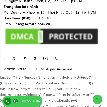
99 Nguyễn Thanh Tuyền, P.2, Tân Bình, Tp.HCM
Trung tâm bảo hành
:
M6, Đường F, Phường Tân Thới Nhất, Quân 12, Tp. HCM.
Điện thoại:
(028) 39 91 30 83
Email:
info@tomate.com.vn
© 2020 TOMATE., Ltd. All Rights Reserved.
function() { ?>
(function() {function maybePrefixUrlField() { if
(this.value.trim() !== '' && this.value.indexOf('http') !== 0) {
this.value = "http://" + this.value; } } var urlFields =
document.querySelectorAll('.mc4wp-form input[type="url"]'); if
(urlFields) { for (var j=0; j < urlFields.length; j++) {
1900 55 88 84
1900 55 88 84
urlFields[j].addEventListener('blur', maybePrefixUrlField); } } })();