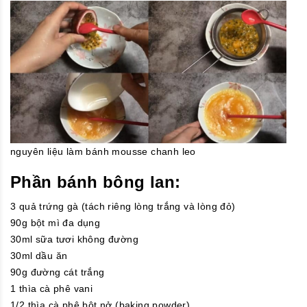
nguyên liệu làm bánh mousse chanh leo
Phần bánh bông lan:
3 quả trứng gà (tách riêng lòng trắng và lòng đỏ)
90g bột mì đa dụng
30ml sữa tươi không đường
30ml dầu ăn
90g đường cát trắng
1 thìa cà phê vani
1/2 thìa cà phê bột nở (baking powder)