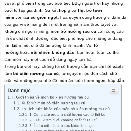
và rất phổ biến trong các bữa tiệc BBQ ngoài trời hay những
buổi tụ tập gia đình. Sự kết hợp giữa
thịt bò tươi
mềm
với
rau củ giòn ngọt
, hòa quyện cùng hương vị đậm đà
của gia vị sẽ mang đến một trải nghiệm ẩm thực tuyệt vời.
Không chỉ ngon miệng, món
bò nướng rau củ
còn cung cấp
nhiều chất dinh dưỡng, đặc biệt phù hợp cho những ai đang
tìm kiếm một chế độ ăn uống lành mạnh. Với
lò
nướng
hoặc
nồi chiên không dầu
, bạn hoàn toàn có thể
làm món này một cách dễ dàng ngay tại nhà.
Trong bài viết này, chúng tôi sẽ hướng dẫn bạn chi tiết
cách
làm bò xiên nướng rau củ
, từ nguyên liệu đến cách chế
biến và những mẹo nhỏ để món ăn luôn thơm ngon, hấp dẫn.
Danh mục
I. Giới thiệu về món bò xiên nướng rau củ
Xuất xứ món bò xiên nướng rau củ
Lợi ích sức khỏe của món bò xiên nướng rau củ
1. Cung cấp protein chất lượng cao từ thịt bò
2. Giàu vitamin và khoáng chất từ rau củ
3. Ít dầu mỡ, tốt cho sức khỏe tim mạch