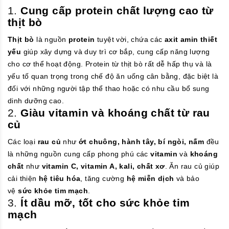
1.
Cung cấp protein chất lượng cao từ
thịt bò
Thịt bò
là nguồn
protein
tuyệt vời, chứa các
axit amin thiết
yếu
giúp xây dựng và duy trì cơ bắp, cung cấp năng lượng
cho cơ thể hoạt động. Protein từ thịt bò rất dễ hấp thụ và là
yếu tố quan trọng trong chế độ ăn uống cân bằng, đặc biệt là
đối với những người tập thể thao hoặc có nhu cầu bổ sung
dinh dưỡng cao.
2.
Giàu vitamin và khoáng chất từ rau
củ
Các loại
rau củ
như
ớt chuông, hành tây, bí ngòi, nấm
đều
là những nguồn cung cấp phong phú các
vitamin
và
khoáng
chất
như
vitamin C, vitamin A, kali, chất xơ
. Ăn rau củ giúp
cải thiện
hệ tiêu hóa
, tăng cường
hệ miễn dịch
và bảo
vệ
sức khỏe tim mạch
.
3.
Ít dầu mỡ, tốt cho sức khỏe tim
mạch