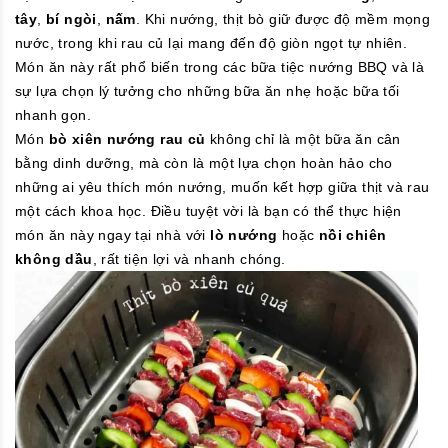
tây
,
bí ngòi
,
nấm
. Khi nướng, thịt bò giữ được độ mềm mọng
nước, trong khi rau củ lại mang đến độ giòn ngọt tự nhiên.
Món ăn này rất phổ biến trong các bữa tiệc nướng BBQ và là
sự lựa chọn lý tưởng cho những bữa ăn nhẹ hoặc bữa tối
nhanh gọn.
Món
bò xiên nướng rau củ
không chỉ là một bữa ăn cân
bằng dinh dưỡng, mà còn là một lựa chọn hoàn hảo cho
những ai yêu thích món nướng, muốn kết hợp giữa thịt và rau
một cách khoa học. Điều tuyệt vời là bạn có thể thực hiện
món ăn này ngay tại nhà với
lò nướng
hoặc
nồi chiên
không dầu
, rất tiện lợi và nhanh chóng.