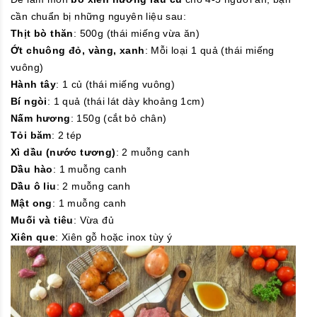
cần chuẩn bị những nguyên liệu sau:
Thịt bò thăn
: 500g (thái miếng vừa ăn)
Ớt chuông đỏ, vàng, xanh
: Mỗi loại 1 quả (thái miếng
vuông)
Hành tây
: 1 củ (thái miếng vuông)
Bí ngòi
: 1 quả (thái lát dày khoảng 1cm)
Nấm hương
: 150g (cắt bỏ chân)
Tỏi băm
: 2 tép
Xì dầu (nước tương)
: 2 muỗng canh
Dầu hào
: 1 muỗng canh
Dầu ô liu
: 2 muỗng canh
Mật ong
: 1 muỗng canh
Muối và tiêu
: Vừa đủ
Xiên que
: Xiên gỗ hoặc inox tùy ý