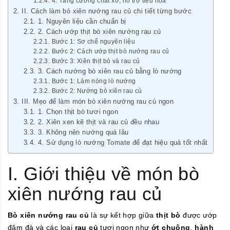
4. Tăng cường chất xơ, hỗ trợ tiêu hóa
II. Cách làm bò xiên nướng rau củ chi tiết từng bước
1. Nguyên liệu cần chuẩn bị
2. Cách ướp thịt bò xiên nướng rau củ
Bước 1: Sơ chế nguyên liệu
Bước 2: Cách ướp thịt bò nướng rau củ
Bước 3: Xiên thịt bò và rau củ
3. Cách nướng bò xiên rau củ bằng lò nướng
Bước 1: Làm nóng lò nướng
Bước 2: Nướng bò xiên rau củ
III. Mẹo để làm món bò xiên nướng rau củ ngon
1. Chọn thịt bò tươi ngon
2. Xiên xen kẽ thịt và rau củ đều nhau
3. Không nên nướng quá lâu
4. Sử dụng lò nướng Tomate để đạt hiệu quả tốt nhất
I. Giới thiệu về món bò
xiên nướng rau củ
Bò xiên nướng rau củ
là sự kết hợp giữa
thịt bò
được ướp
đậm đà và các loại
rau củ
tươi ngon như
ớt chuông
,
hành