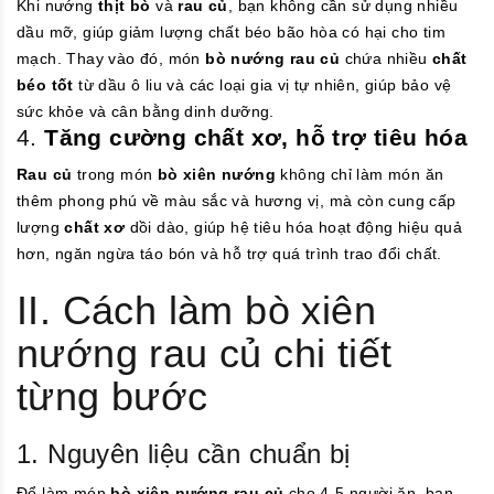
Khi nướng
thịt bò
và
rau củ
, bạn không cần sử dụng nhiều
dầu mỡ, giúp giảm lượng chất béo bão hòa có hại cho tim
mạch. Thay vào đó, món
bò nướng rau củ
chứa nhiều
chất
béo tốt
từ dầu ô liu và các loại gia vị tự nhiên, giúp bảo vệ
sức khỏe và cân bằng dinh dưỡng.
4.
Tăng cường chất xơ, hỗ trợ tiêu hóa
Rau củ
trong món
bò xiên nướng
không chỉ làm món ăn
thêm phong phú về màu sắc và hương vị, mà còn cung cấp
lượng
chất xơ
dồi dào, giúp hệ tiêu hóa hoạt động hiệu quả
hơn, ngăn ngừa táo bón và hỗ trợ quá trình trao đổi chất.
II. Cách làm bò xiên
nướng rau củ chi tiết
từng bước
1. Nguyên liệu cần chuẩn bị
Để làm món
bò xiên nướng rau củ
cho 4-5 người ăn, bạn