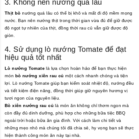
3. Không nên nướng quá lâu
Thịt bò
nướng quá lâu có thể bị khô và mất đi độ mềm mọng
nước. Bạn nên nướng thịt trong thời gian vừa đủ để giữ được
độ ngọt tự nhiên của thịt, đồng thời rau củ vẫn giữ được độ
giòn.
4. Sử dụng lò nướng Tomate để đạt
hiệu quả tốt nhất
Lò nướng Tomate
là lựa chọn hoàn hảo để bạn thực hiện
món
bò nướng xiên rau củ
một cách nhanh chóng và tiện
lợi. Lò nướng Tomate giúp bạn kiểm soát nhiệt độ, nướng đều
và tiết kiệm điện năng, đồng thời giúp giữ nguyên hương vị
tươi ngon của nguyên liệu.
Bò xiên nướng rau củ
là món ăn không chỉ thơm ngon mà
còn đầy đủ dinh dưỡng, phù hợp cho những bữa tiệc BBQ
ngoài trời hoặc bữa ăn gia đình. Với cách làm chi tiết và
những mẹo nhỏ mà chúng tôi đã chia sẻ, hy vọng bạn sẽ thực
hiện thành công món ăn này tại nhà.