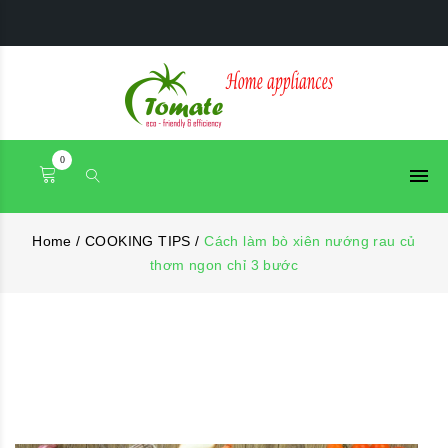
0
Home
/
COOKING TIPS
/
Cách làm bò xiên nướng rau củ
thơm ngon chỉ 3 bước