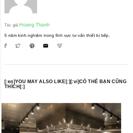
Hoang Thanh
Tác giả:
5 năm kinh nghiệm trong lĩnh vực tư vấn thiết bị bếp,
[:en]YOU MAY ALSO LIKE[:][:vi]CÓ THỂ BẠN CŨNG
THÍCH[:]