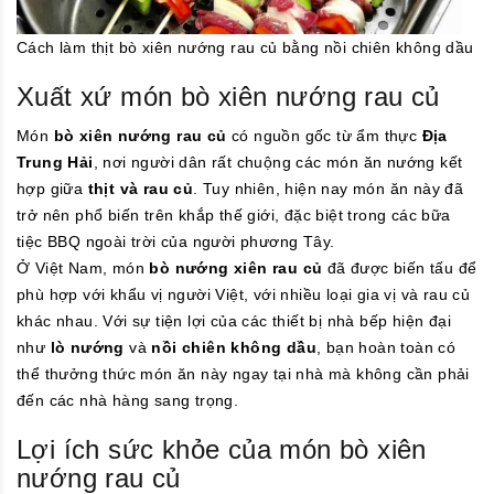
Cách làm thịt bò xiên nướng rau củ bằng nồi chiên không dầu
Xuất xứ món bò xiên nướng rau củ
Món
bò xiên nướng rau củ
có nguồn gốc từ ẩm thực
Địa
Trung Hải
, nơi người dân rất chuộng các món ăn nướng kết
hợp giữa
thịt và rau củ
. Tuy nhiên, hiện nay món ăn này đã
trở nên phổ biến trên khắp thế giới, đặc biệt trong các bữa
tiệc BBQ ngoài trời của người phương Tây.
Ở Việt Nam, món
bò nướng xiên rau củ
đã được biến tấu để
phù hợp với khẩu vị người Việt, với nhiều loại gia vị và rau củ
khác nhau. Với sự tiện lợi của các thiết bị nhà bếp hiện đại
như
lò nướng
và
nồi chiên không dầu
, bạn hoàn toàn có
thể thưởng thức món ăn này ngay tại nhà mà không cần phải
đến các nhà hàng sang trọng.
Lợi ích sức khỏe của món bò xiên
nướng rau củ