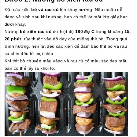
Đặt các xiên
bò và rau củ
lên khay nướng. Nếu muốn dễ
dàng vệ sinh sau khi nướng, bạn có thể lót một lớp giấy bạc
dưới khay.
Nướng
bò xiên rau củ
ở nhiệt độ
180 độ C
trong khoảng
15-
20 phút
, tùy thuộc vào độ dày của miếng thịt bò. Trong quá
trình nướng, nên lật đều các xiên để đảm bảo thịt bò và rau
củ chín đều từ mọi phía.
Khi thịt bò chuyển màu vàng và rau củ có màu sắc đẹp mắt,
bạn có thể lấy ra khỏi lò.