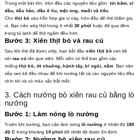
Trong một bát lớn, trộn đều các nguyên liệu gồm:
tỏi băm, xì
dầu, dầu hào, dầu ô liu, mật ong, muối và tiêu
.
Cho
thịt bò
vào hỗn hợp gia vị này, trộn đều để thịt thấm gia
vị. Bạn nên ướp thịt trong ít nhất
30 phút
hoặc để qua đêm
trong tủ lạnh để thịt ngấm đều hơn.
Bước 3: Xiên thịt bò và rau củ
Sau khi thịt đã được ướp, bạn bắt đầu
xiên thịt bò
xen kẽ
với
rau củ
lên que xiên. Mỗi xiên có thể bao gồm các
miếng
thịt bò, ớt chuông, hành tây, bí ngòi, nấm
. Bạn nên
xếp xen kẽ đều nhau để khi nướng tất cả các nguyên liệu đều
chín tới và có màu sắc bắt mắt.
3. Cách nướng bò xiên rau củ bằng lò
nướng
Bước 1: Làm nóng lò nướng
Trước khi nướng, bạn cần làm nóng
lò nướng
ở nhiệt độ
180
độ C
trong khoảng
10 phút
để nhiệt độ được ổn định.
Bước 2: Nướng bò xiên rau củ