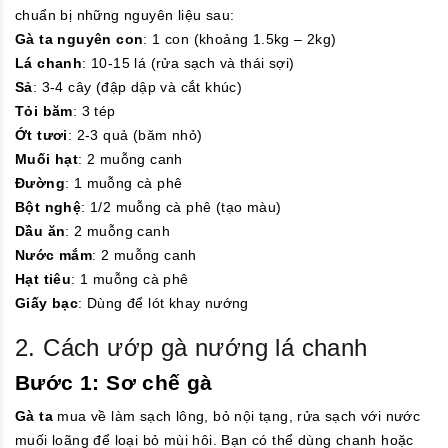
chuẩn bị những nguyên liệu sau:
Gà ta nguyên con
: 1 con (khoảng 1.5kg – 2kg)
Lá chanh
: 10-15 lá (rửa sạch và thái sợi)
Sả
: 3-4 cây (đập dập và cắt khúc)
Tỏi băm
: 3 tép
Ớt tươi
: 2-3 quả (băm nhỏ)
Muối hạt
: 2 muỗng canh
Đường
: 1 muỗng cà phê
Bột nghệ
: 1/2 muỗng cà phê (tạo màu)
Dầu ăn
: 2 muỗng canh
Nước mắm
: 2 muỗng canh
Hạt tiêu
: 1 muỗng cà phê
Giấy bạc
: Dùng để lót khay nướng
2. Cách ướp gà nướng lá chanh
Bước 1: Sơ chế gà
Gà ta
mua về làm sạch lông, bỏ nội tạng, rửa sạch với nước
muối loãng để loại bỏ mùi hôi. Bạn có thể dùng chanh hoặc