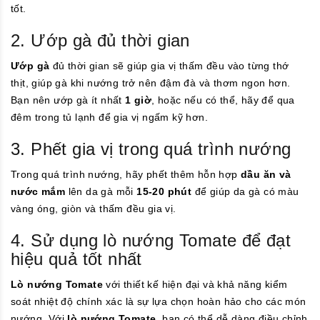
tốt.
2. Ướp gà đủ thời gian
Ướp gà
đủ thời gian sẽ giúp gia vị thấm đều vào từng thớ
thịt, giúp gà khi nướng trở nên đậm đà và thơm ngon hơn.
Bạn nên ướp gà ít nhất
1 giờ
, hoặc nếu có thể, hãy để qua
đêm trong tủ lạnh để gia vị ngấm kỹ hơn.
3. Phết gia vị trong quá trình nướng
Trong quá trình nướng, hãy phết thêm hỗn hợp
dầu ăn và
nước mắm
lên da gà mỗi
15-20 phút
để giúp da gà có màu
vàng óng, giòn và thấm đều gia vị.
4. Sử dụng lò nướng Tomate để đạt
hiệu quả tốt nhất
Lò nướng Tomate
với thiết kế hiện đại và khả năng kiểm
soát nhiệt độ chính xác là sự lựa chọn hoàn hảo cho các món
nướng. Với
lò nướng Tomate
, bạn có thể dễ dàng điều chỉnh