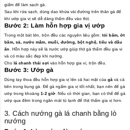
giấm để làm sạch gà.
Sau khi rửa sạch, dùng dao khứa vài đường trên thân gà để
khi ướp gia vị sẽ dễ dàng thấm đều vào thịt.
Bước 2: Làm hỗn hợp gia vị ướp
Trong một bát lớn, trộn đều các nguyên liệu gồm:
tỏi băm, ớt
băm, sả, nước mắm, muối, đường, bột nghệ, tiêu và dầu
ăn
. Hỗn hợp này sẽ là nước ướp giúp thịt gà thấm đều gia vị
và có màu sắc đẹp khi nướng.
Cho
lá chanh thái sợi
vào hỗn hợp gia vị, trộn đều.
Bước 3: Ướp gà
Dùng tay thoa đều hỗn hợp gia vị lên cả hai mặt của
gà
và cả
bên trong bụng gà. Để gà ngấm gia vị tốt nhất, bạn nên để gà
ướp trong khoảng
1-2 giờ
. Nếu có thời gian, bạn có thể để gà
ướp qua đêm trong ngăn mát tủ lạnh để thịt thấm gia vị hơn.
3. Cách nướng gà lá chanh bằng lò
nướng