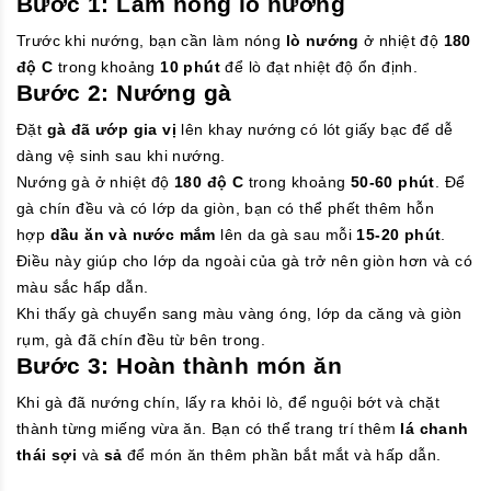
Bước 1: Làm nóng lò nướng
Trước khi nướng, bạn cần làm nóng
lò nướng
ở nhiệt độ
180
độ C
trong khoảng
10 phút
để lò đạt nhiệt độ ổn định.
Bước 2: Nướng gà
Đặt
gà đã ướp gia vị
lên khay nướng có lót giấy bạc để dễ
dàng vệ sinh sau khi nướng.
Nướng gà ở nhiệt độ
180 độ C
trong khoảng
50-60 phút
. Để
gà chín đều và có lớp da giòn, bạn có thể phết thêm hỗn
hợp
dầu ăn và nước mắm
lên da gà sau mỗi
15-20 phút
.
Điều này giúp cho lớp da ngoài của gà trở nên giòn hơn và có
màu sắc hấp dẫn.
Khi thấy gà chuyển sang màu vàng óng, lớp da căng và giòn
rụm, gà đã chín đều từ bên trong.
Bước 3: Hoàn thành món ăn
Khi gà đã nướng chín, lấy ra khỏi lò, để nguội bớt và chặt
thành từng miếng vừa ăn. Bạn có thể trang trí thêm
lá chanh
thái sợi
và
sả
để món ăn thêm phần bắt mắt và hấp dẫn.