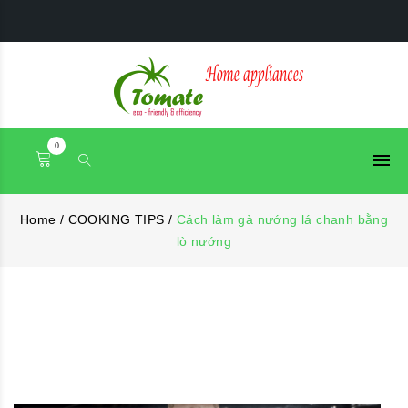
0
Home
/
COOKING TIPS
/
Cách làm gà nướng lá chanh bằng
lò nướng