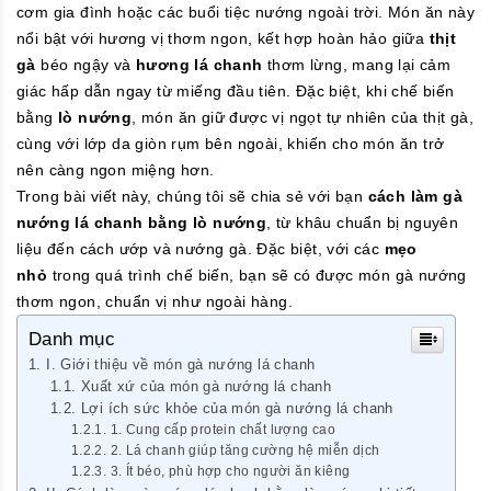
cơm gia đình hoặc các buổi tiệc nướng ngoài trời. Món ăn này
nổi bật với hương vị thơm ngon, kết hợp hoàn hảo giữa
thịt
gà
béo ngậy và
hương lá chanh
thơm lừng, mang lại cảm
giác hấp dẫn ngay từ miếng đầu tiên. Đặc biệt, khi chế biến
bằng
lò nướng
, món ăn giữ được vị ngọt tự nhiên của thịt gà,
cùng với lớp da giòn rụm bên ngoài, khiến cho món ăn trở
nên càng ngon miệng hơn.
Trong bài viết này, chúng tôi sẽ chia sẻ với bạn
cách làm gà
nướng lá chanh bằng lò nướng
, từ khâu chuẩn bị nguyên
liệu đến cách ướp và nướng gà. Đặc biệt, với các
mẹo
nhỏ
trong quá trình chế biến, bạn sẽ có được món gà nướng
thơm ngon, chuẩn vị như ngoài hàng.
Danh mục
I. Giới thiệu về món gà nướng lá chanh
Xuất xứ của món gà nướng lá chanh
Lợi ích sức khỏe của món gà nướng lá chanh
1. Cung cấp protein chất lượng cao
2. Lá chanh giúp tăng cường hệ miễn dịch
3. Ít béo, phù hợp cho người ăn kiêng