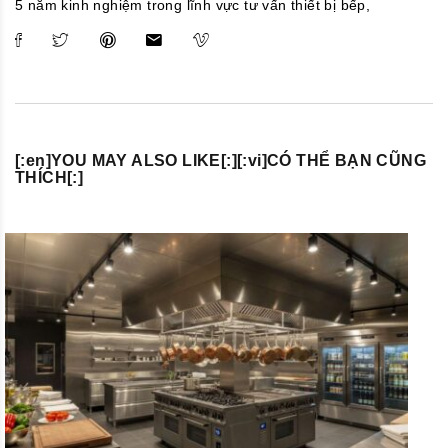
5 năm kinh nghiệm trong lĩnh vực tư vấn thiết bị bếp,
[:en]YOU MAY ALSO LIKE[:][:vi]CÓ THỂ BẠN CŨNG
THÍCH[:]