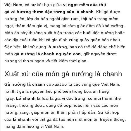
Việt Nam, có sự kết hợp giữa
vị ngọt mềm của thịt
gà
và
hương thơm đặc trưng của lá chanh
. Khi gà được
nướng lên, lớp da bên ngoài giòn rụm, thịt bên trong mềm
ngọt, thấm đẫm gia vị, mang lại cảm giác đậm đà khó cưỡng.
Món ăn này thường xuất hiện trong các buổi tiệc nướng hoặc
các dịp cuối tuần khi cả gia đình cùng quây quần bên nhau.
Đặc biệt, khi sử dụng
lò nướng
, bạn có thể dễ dàng chế biến
món
gà nướng lá chanh nguyên con
, giữ nguyên được
hương vị thơm ngon và tiết kiệm thời gian.
Xuất xứ của món gà nướng lá chanh
Gà nướng lá chanh
có xuất xứ từ các vùng quê Việt Nam,
nơi thịt gà là nguyên liệu phổ biến trong bữa ăn hàng
ngày.
Lá chanh
là loại lá gia vị đặc trưng, có mùi thơm nhẹ
nhàng, thường được dùng để ướp hoặc nêm vào các món
nướng, rang, giúp món ăn thêm phần hấp dẫn. Sự kết hợp
của
lá chanh
với thịt gà đã tạo nên một món ăn truyền thống,
mang đậm hương vị Việt Nam.