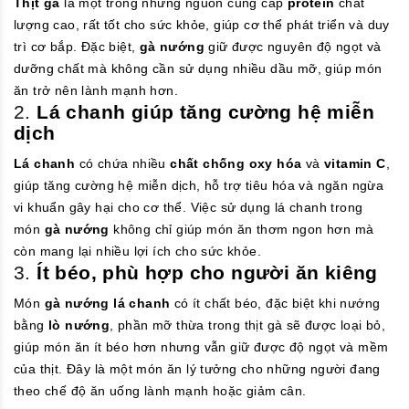
Thịt gà
là một trong những nguồn cung cấp
protein
chất
lượng cao, rất tốt cho sức khỏe, giúp cơ thể phát triển và duy
trì cơ bắp. Đặc biệt,
gà nướng
giữ được nguyên độ ngọt và
dưỡng chất mà không cần sử dụng nhiều dầu mỡ, giúp món
ăn trở nên lành mạnh hơn.
2.
Lá chanh giúp tăng cường hệ miễn
dịch
Lá chanh
có chứa nhiều
chất chống oxy hóa
và
vitamin C
,
giúp tăng cường hệ miễn dịch, hỗ trợ tiêu hóa và ngăn ngừa
vi khuẩn gây hại cho cơ thể. Việc sử dụng lá chanh trong
món
gà nướng
không chỉ giúp món ăn thơm ngon hơn mà
còn mang lại nhiều lợi ích cho sức khỏe.
3.
Ít béo, phù hợp cho người ăn kiêng
Món
gà nướng lá chanh
có ít chất béo, đặc biệt khi nướng
bằng
lò nướng
, phần mỡ thừa trong thịt gà sẽ được loại bỏ,
giúp món ăn ít béo hơn nhưng vẫn giữ được độ ngọt và mềm
của thịt. Đây là một món ăn lý tưởng cho những người đang
theo chế độ ăn uống lành mạnh hoặc giảm cân.