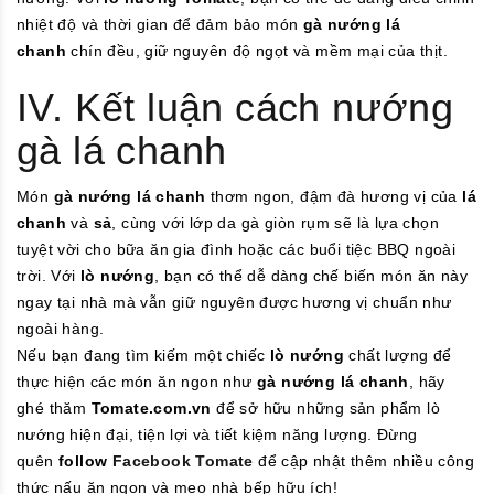
nhiệt độ và thời gian để đảm bảo món
gà nướng lá
chanh
chín đều, giữ nguyên độ ngọt và mềm mại của thịt.
IV. Kết luận cách nướng
gà lá chanh
Món
gà nướng lá chanh
thơm ngon, đậm đà hương vị của
lá
chanh
và
sả
, cùng với lớp da gà giòn rụm sẽ là lựa chọn
tuyệt vời cho bữa ăn gia đình hoặc các buổi tiệc BBQ ngoài
trời. Với
lò nướng
, bạn có thể dễ dàng chế biến món ăn này
ngay tại nhà mà vẫn giữ nguyên được hương vị chuẩn như
ngoài hàng.
Nếu bạn đang tìm kiếm một chiếc
lò nướng
chất lượng để
thực hiện các món ăn ngon như
gà nướng lá chanh
, hãy
ghé thăm
Tomate.com.vn
để sở hữu những sản phẩm lò
nướng hiện đại, tiện lợi và tiết kiệm năng lượng. Đừng
quên
follow
Facebook Tomate
để cập nhật thêm nhiều công
thức nấu ăn ngon và mẹo nhà bếp hữu ích!