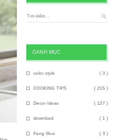
DANH MỤC
color style
( 3 )
COOKING TIPS
( 215 )
Decor ideas
( 127 )
download
( 1 )
Feng Shui
( 3 )
 đảm