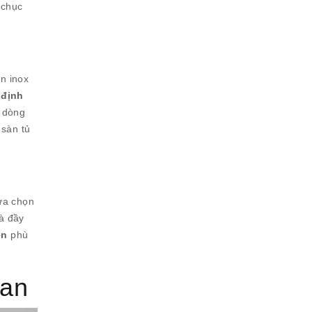
 chục
n inox
 định
c dòng
 sàn tủ
lựa chọn
à đầy
ên
phù
ian