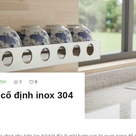
ANH
0
0
 cố định inox 304
lựa chọn phụ kiện lưu trữ bát đĩa là một bước cực kỳ quan trọng để