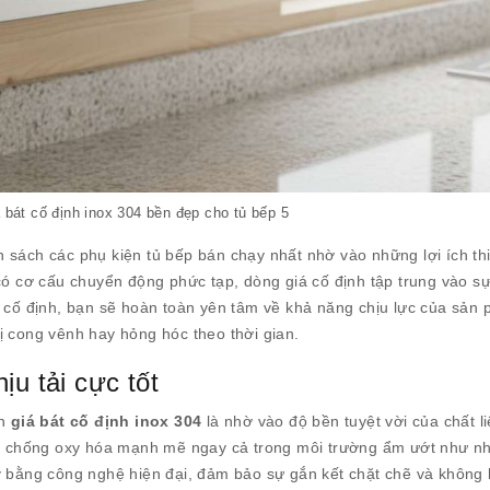
 bát cố định inox 304 bền đẹp cho tủ bếp 5
 sách các phụ kiện tủ bếp bán chạy nhất nhờ vào những lợi ích thi
có cơ cấu chuyển động phức tạp, dòng giá cố định tập trung vào sự
cố định, bạn sẽ hoàn toàn yên tâm về khả năng chịu lực của sản 
ị cong vênh hay hỏng hóc theo thời gian.
ịu tải cực tốt
ọn
giá bát cố định inox 304
là nhờ vào độ bền tuyệt vời của chất li
ăng chống oxy hóa mạnh mẽ ngay cả trong môi trường ẩm ướt như n
ý bằng công nghệ hiện đại, đảm bảo sự gắn kết chặt chẽ và không 