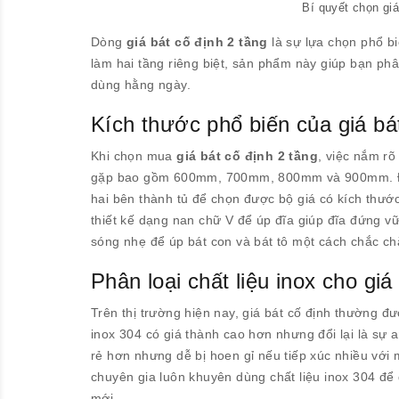
Bí quyết chọn giá
Dòng
giá bát cố định 2 tầng
là sự lựa chọn phổ bi
làm hai tầng riêng biệt, sản phẩm này giúp bạn phân
dùng hằng ngày.
Kích thước phổ biến của giá bát
Khi chọn mua
giá bát cố định 2 tầng
, việc nắm rõ
gặp bao gồm 600mm, 700mm, 800mm và 900mm. Đây l
hai bên thành tủ để chọn được bộ giá có kích thước
thiết kế dạng nan chữ V để úp đĩa giúp đĩa đứng v
sóng nhẹ để úp bát con và bát tô một cách chắc ch
Phân loại chất liệu inox cho giá
Trên thị trường hiện nay, giá bát cố định thường đư
inox 304 có giá thành cao hơn nhưng đổi lại là sự 
rẻ hơn nhưng dễ bị hoen gỉ nếu tiếp xúc nhiều với 
chuyên gia luôn khuyên dùng chất liệu inox 304 để
mới.