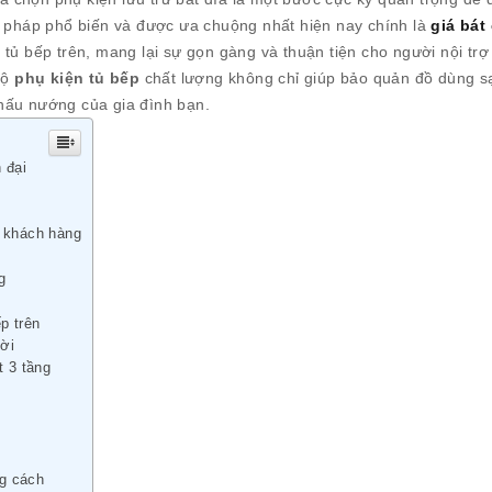
i pháp phổ biến và được ưa chuộng nhất hiện nay chính là
giá bát
 tủ bếp trên, mang lại sự gọn gàng và thuận tiện cho người nội trợ
bộ
phụ kiện tủ bếp
chất lượng không chỉ giúp bảo quản đồ dùng s
nấu nướng của gia đình bạn.
 đại
g khách hàng
g
p trên
ười
t 3 tầng
ng cách