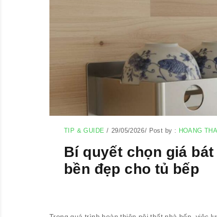
TIP & GUIDE
/
29/05/2026
/
Post by :
HOANG TH
Bí quyết chọn giá bát
bền đẹp cho tủ bếp
Trong quá trình hoàn thiện nội thất nhà bếp, việc 