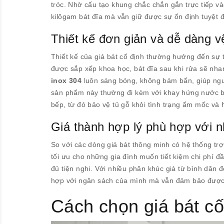
tróc. Nhờ cấu tạo khung chắc chắn gắn trực tiếp và
kilôgam bát đĩa mà vẫn giữ được sự ổn định tuyệt đ
Thiết kế đơn giản và dễ dàng v
Thiết kế của giá bát cố định thường hướng đến sự
được sắp xếp khoa học, bát đĩa sau khi rửa sẽ nh
inox 304
luôn sáng bóng, không bám bẩn, giúp ngườ
sản phẩm này thường đi kèm với khay hứng nước b
bếp, từ đó bảo vệ tủ gỗ khỏi tình trạng ẩm mốc và 
Giá thành hợp lý phù hợp với 
So với các dòng giá bát thông minh có hệ thống trợ 
tối ưu cho những gia đình muốn tiết kiệm chi phí
đủ tiện nghi. Với nhiều phân khúc giá từ bình dân 
hợp với ngân sách của mình mà vẫn đảm bảo được c
Cách chọn giá bát cố