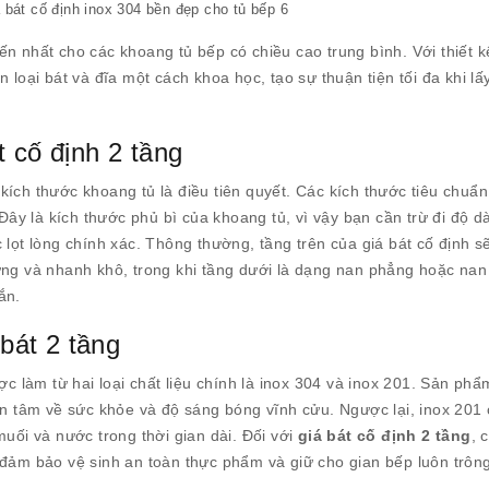
 bát cố định inox 304 bền đẹp cho tủ bếp 6
ến nhất cho các khoang tủ bếp có chiều cao trung bình. Với thiết k
 loại bát và đĩa một cách khoa học, tạo sự thuận tiện tối đa khi lấ
 cố định 2 tầng
 kích thước khoang tủ là điều tiên quyết. Các kích thước tiêu chuẩ
à kích thước phủ bì của khoang tủ, vì vậy bạn cần trừ đi độ d
 lọt lòng chính xác. Thông thường, tầng trên của giá bát cố định 
ững và nhanh khô, trong khi tầng dưới là dạng nan phẳng hoặc nan
ắn.
 bát 2 tầng
ợc làm từ hai loại chất liệu chính là inox 304 và inox 201. Sản phẩ
an tâm về sức khỏe và độ sáng bóng vĩnh cửu. Ngược lại, inox 201 
muối và nước trong thời gian dài. Đối với
giá bát cố định 2 tầng
, 
 đảm bảo vệ sinh an toàn thực phẩm và giữ cho gian bếp luôn trôn