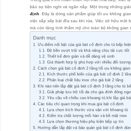
bảo sự tiện nghi và ngăn nắp. Một trong những giả
định
. Đây là dòng sản phẩm giúp tối ưu không gian
việc sắp xếp bát đĩa sau khi rửa. Việc sở hữu một 
mà còn tăng tính thẩm mỹ cho toàn bộ không gian 
Danh mục
Ưu điểm nổi bật của giá bát cố định cho tủ bếp hiện
Độ bền vượt trội và khả năng chịu tải cực tốt
Thiết kế đơn giản và dễ dàng vệ sinh
Giá thành hợp lý phù hợp với nhiều đối tượn
Cách chọn giá bát cố định 2 tầng tối ưu không gian
Kích thước phổ biến của giá bát cố định 2 tần
Phân loại chất liệu inox cho giá bát 2 tầng
Khi nào nên lắp đặt giá bát cố định 3 tầng cho tủ bế
Giải pháp lưu trữ tối đa cho gia đình đông ng
Yêu cầu về chiều cao khoang tủ khi lắp giá bá
Các tiêu chí quan trọng khi mua giá bát cố định
Lựa chọn kích thước vừa vặn với khoang tủ
Kiểm tra chất lượng mối hàn và bề mặt inox
Lựa chọn thương hiệu phụ kiện bếp uy tín
Hướng dẫn lắp đặt và bảo quản giá bát cố định đú