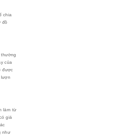
ế chia
y đồ
n thường
ày của
sẽ được
 lượn
m làm từ
có giá
các
g như