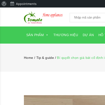
Giới
Appointments
thiệu
về
WordPress
SẢN PHẨM
THƯƠNG HIỆU
DỰ ÁN
HỖ
Home
/
Tip & guide
/
Bí quyết chọn giá bát cố định