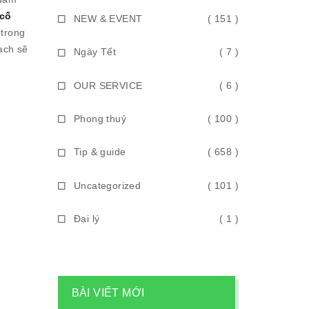
 cố
NEW & EVENT
( 151 )
 trong
ạch sẽ
Ngày Tết
( 7 )
OUR SERVICE
( 6 )
Phong thuỷ
( 100 )
Tip & guide
( 658 )
Uncategorized
( 101 )
Đại lý
( 1 )
BÀI VIẾT MỚI