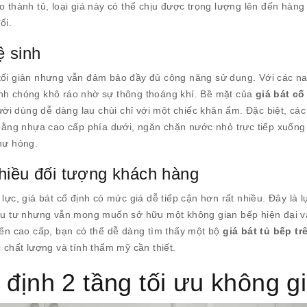
o thành tủ, loại giá này có thể chịu được trọng lượng lên đến hàng
ối.
ệ sinh
 tối giản nhưng vẫn đảm bảo đầy đủ công năng sử dụng. Với các na
anh chóng khô ráo nhờ sự thông thoáng khí. Bề mặt của
giá bát cố
i dùng dễ dàng lau chùi chỉ với một chiếc khăn ẩm. Đặc biệt, cá
ằng nhựa cao cấp phía dưới, ngăn chặn nước nhỏ trực tiếp xuống
hư hỏng.
nhiều đối tượng khách hàng
lực, giá bát cố định có mức giá dễ tiếp cận hơn rất nhiều. Đây là 
 đầu tư nhưng vẫn mong muốn sở hữu một không gian bếp hiện đại v
đến cao cấp, bạn có thể dễ dàng tìm thấy một bộ
giá bát tủ bếp tr
hất lượng và tính thẩm mỹ cần thiết.
 định 2 tầng tối ưu không g