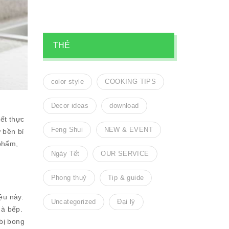
THẺ
color style
COOKING TIPS
Decor ideas
download
ết thực
Feng Shui
NEW & EVENT
 bền bỉ
phẩm,
Ngày Tết
OUR SERVICE
Phong thuỷ
Tip & guide
ệu này.
Uncategorized
Đại lý
hà bếp.
bị bong