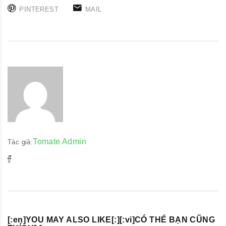
PINTEREST
MAIL
Tomate Admin
Tác giả:
[:en]YOU MAY ALSO LIKE[:][:vi]CÓ THỂ BẠN CŨNG