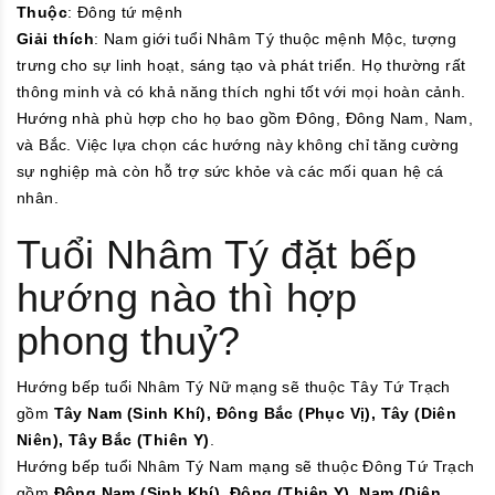
Thuộc
: Đông tứ mệnh
Giải thích
: Nam giới tuổi Nhâm Tý thuộc mệnh Mộc, tượng
trưng cho sự linh hoạt, sáng tạo và phát triển. Họ thường rất
thông minh và có khả năng thích nghi tốt với mọi hoàn cảnh.
Hướng nhà phù hợp cho họ bao gồm Đông, Đông Nam, Nam,
và Bắc. Việc lựa chọn các hướng này không chỉ tăng cường
sự nghiệp mà còn hỗ trợ sức khỏe và các mối quan hệ cá
nhân.
Tuổi Nhâm Tý đặt bếp
hướng nào thì hợp
phong thuỷ?
Hướng bếp tuổi Nhâm Tý Nữ mạng sẽ thuộc Tây Tứ Trạch
gồm
Tây Nam (Sinh Khí),
Đông Bắc (Phục Vị),
Tây (Diên
Niên),
Tây Bắc (Thiên Y)
.
Hướng bếp tuổi Nhâm Tý Nam mạng sẽ thuộc Đông Tứ Trạch
gồm
Đông Nam (Sinh Khí),
Đông (Thiên Y),
Nam (Diên