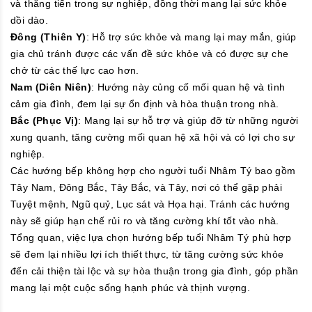
và thăng tiến trong sự nghiệp, đồng thời mang lại sức khỏe
dồi dào.
Đông (Thiên Y)
: Hỗ trợ sức khỏe và mang lại may mắn, giúp
gia chủ tránh được các vấn đề sức khỏe và có được sự che
chở từ các thế lực cao hơn.
Nam (Diên Niên)
: Hướng này củng cố mối quan hệ và tình
cảm gia đình, đem lại sự ổn định và hòa thuận trong nhà.
Bắc (Phục Vị)
: Mang lại sự hỗ trợ và giúp đỡ từ những người
xung quanh, tăng cường mối quan hệ xã hội và có lợi cho sự
nghiệp.
Các hướng bếp không hợp cho người tuổi Nhâm Tý bao gồm
Tây Nam, Đông Bắc, Tây Bắc, và Tây, nơi có thể gặp phải
Tuyệt mệnh, Ngũ quỷ, Lục sát và Họa hại. Tránh các hướng
này sẽ giúp hạn chế rủi ro và tăng cường khí tốt vào nhà.
Tổng quan, việc lựa chọn hướng bếp tuổi Nhâm Tý phù hợp
sẽ đem lại nhiều lợi ích thiết thực, từ tăng cường sức khỏe
đến cải thiện tài lộc và sự hòa thuận trong gia đình, góp phần
mang lại một cuộc sống hạnh phúc và thịnh vượng.