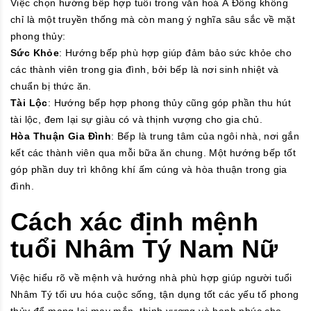
Việc chọn hướng bếp hợp tuổi trong văn hoá Á Đông không
chỉ là một truyền thống mà còn mang ý nghĩa sâu sắc về mặt
phong thủy:
Sức Khỏe
: Hướng bếp phù hợp giúp đảm bảo sức khỏe cho
các thành viên trong gia đình, bởi bếp là nơi sinh nhiệt và
chuẩn bị thức ăn.
Tài Lộc
: Hướng bếp hợp phong thủy cũng góp phần thu hút
tài lộc, đem lại sự giàu có và thịnh vượng cho gia chủ.
Hòa Thuận Gia Đình
: Bếp là trung tâm của ngôi nhà, nơi gắn
kết các thành viên qua mỗi bữa ăn chung. Một hướng bếp tốt
góp phần duy trì không khí ấm cúng và hòa thuận trong gia
đình.
Cách xác định mệnh
tuổi Nhâm Tý Nam Nữ
Việc hiểu rõ về mệnh và hướng nhà phù hợp giúp người tuổi
Nhâm Tý tối ưu hóa cuộc sống, tận dụng tốt các yếu tố phong
thủy để mang lại may mắn, thịnh vượng và hạnh phúc cho