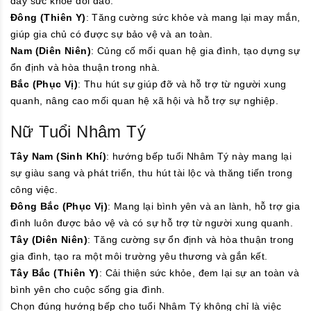
đẩy sức khỏe dồi dào.
Đông (Thiên Y)
: Tăng cường sức khỏe và mang lại may mắn,
giúp gia chủ có được sự bảo vệ và an toàn.
Nam (Diên Niên)
: Củng cố mối quan hệ gia đình, tạo dựng sự
ổn định và hòa thuận trong nhà.
Bắc (Phục Vị)
: Thu hút sự giúp đỡ và hỗ trợ từ người xung
quanh, nâng cao mối quan hệ xã hội và hỗ trợ sự nghiệp.
Nữ Tuổi Nhâm Tý
Tây Nam (Sinh Khí)
: hướng bếp tuổi Nhâm Tý này mang lại
sự giàu sang và phát triển, thu hút tài lộc và thăng tiến trong
công việc.
Đông Bắc (Phục Vị)
: Mang lại bình yên và an lành, hỗ trợ gia
đình luôn được bảo vệ và có sự hỗ trợ từ người xung quanh.
Tây (Diên Niên)
: Tăng cường sự ổn định và hòa thuận trong
gia đình, tạo ra một môi trường yêu thương và gắn kết.
Tây Bắc (Thiên Y)
: Cải thiện sức khỏe, đem lại sự an toàn và
bình yên cho cuộc sống gia đình.
Chọn đúng hướng bếp cho tuổi Nhâm Tý không chỉ là việc