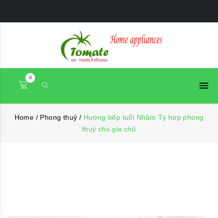
0
Home
/
Phong thuỷ
/
Hướng bếp tuổi Nhâm Tý hợp phong
thuỷ cho gia chủ