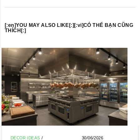
[:en]YOU MAY ALSO LIKE[:][:vi]CÓ THỂ BẠN CŨNG
THÍCH[:]
DECOR IDEAS
/
30/06/2026