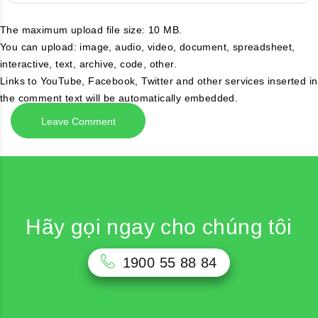
The maximum upload file size: 10 MB.
You can upload:
image
,
audio
,
video
,
document
,
spreadsheet
,
interactive
,
text
,
archive
,
code
,
other
.
Links to YouTube, Facebook, Twitter and other services inserted in
the comment text will be automatically embedded.
Hãy gọi ngay cho chúng tôi
1900 55 88 84