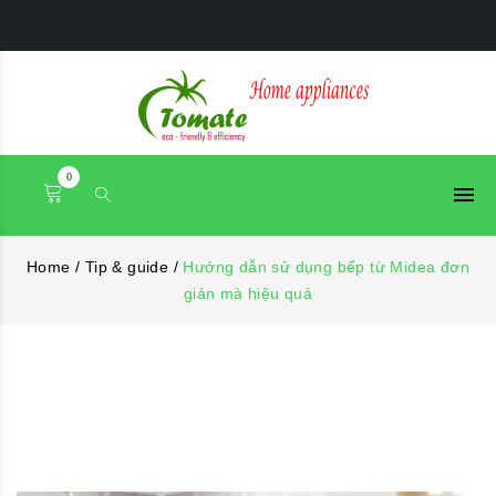
0
Home
/
Tip & guide
/
Hướng dẫn sử dụng bếp từ Midea đơn
giản mà hiệu quả