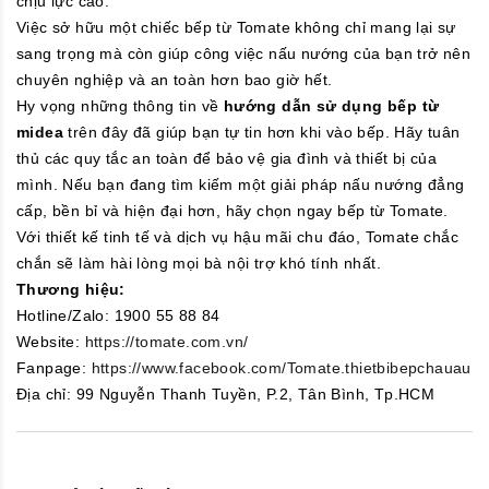
chịu lực cao.
Việc sở hữu một chiếc bếp từ Tomate không chỉ mang lại sự
sang trọng mà còn giúp công việc nấu nướng của bạn trở nên
chuyên nghiệp và an toàn hơn bao giờ hết.
Hy vọng những thông tin về
hướng dẫn sử dụng bếp từ
midea
trên đây đã giúp bạn tự tin hơn khi vào bếp. Hãy tuân
thủ các quy tắc an toàn để bảo vệ gia đình và thiết bị của
mình. Nếu bạn đang tìm kiếm một giải pháp nấu nướng đẳng
cấp, bền bỉ và hiện đại hơn, hãy chọn ngay bếp từ Tomate.
Với thiết kế tinh tế và dịch vụ hậu mãi chu đáo, Tomate chắc
chắn sẽ làm hài lòng mọi bà nội trợ khó tính nhất.
Thương hiệu:
Hotline/Zalo: 1900 55 88 84
Website:
https://tomate.com.vn/
Fanpage:
https://www.facebook.com/Tomate.thietbibepchauau
Địa chỉ: 99 Nguyễn Thanh Tuyền, P.2, Tân Bình, Tp.HCM