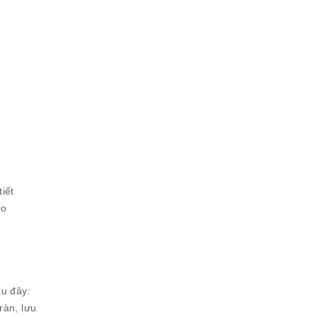
iết
ho
u đây:
ràn, lưu