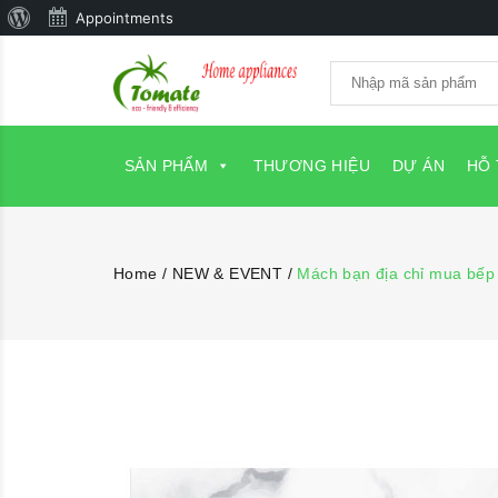
Giới
Appointments
thiệu
về
WordPress
SẢN PHẨM
THƯƠNG HIỆU
DỰ ÁN
HỖ
Home
/
NEW & EVENT
/
Mách bạn địa chỉ mua bếp 