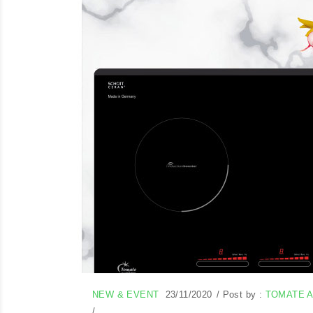
NEW & EVENT
23/11/2020
/
Post by :
TOMATE 
/