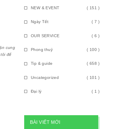
NEW & EVENT
( 151 )
Ngày Tết
( 7 )
OUR SERVICE
( 6 )
hận cung
Phong thuỷ
( 100 )
tôi để
Tip & guide
( 658 )
Uncategorized
( 101 )
Đại lý
( 1 )
BÀI VIẾT MỚI