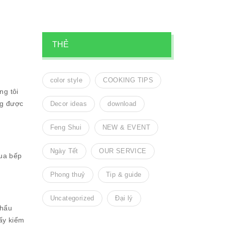
THẺ
color style
COOKING TIPS
ng tôi
ng được
Decor ideas
download
Feng Shui
NEW & EVENT
Ngày Tết
OUR SERVICE
ua bếp
Phong thuỷ
Tip & guide
Uncategorized
Đại lý
khẩu
ấy kiểm