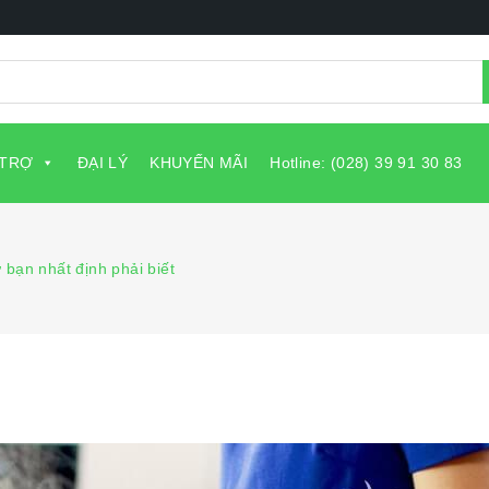
 TRỢ
ĐẠI LÝ
KHUYẾN MÃI
Hotline: (028) 39 91 30 83
 bạn nhất định phải biết