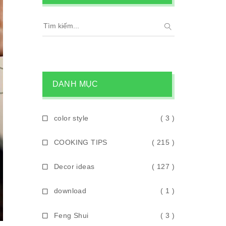
DANH MỤC
color style
( 3 )
COOKING TIPS
( 215 )
Decor ideas
( 127 )
download
( 1 )
Feng Shui
( 3 )