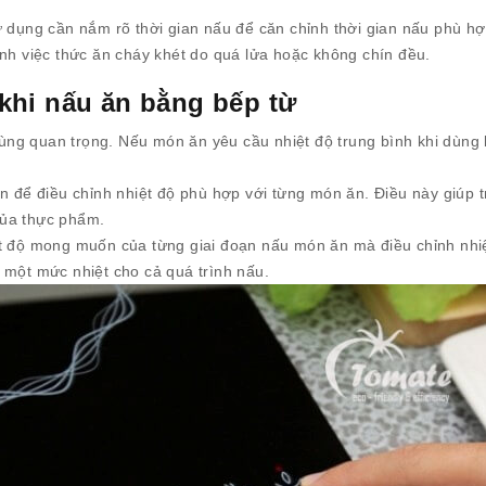
ử dụng cần nắm rõ thời gian nấu để căn chỉnh thời gian nấu phù hợ
ánh việc thức ăn cháy khét do quá lửa hoặc không chín đều.
 khi nấu ăn bằng bếp từ
 cùng quan trọng. Nếu món ăn yêu cầu nhiệt độ trung bình khi dùng
n để điều chỉnh nhiệt độ phù hợp với từng món ăn. Điều này giúp 
của thực phẩm.
ệt độ mong muốn của từng giai đoạn nấu món ăn mà điều chỉnh nhi
 một mức nhiệt cho cả quá trình nấu.