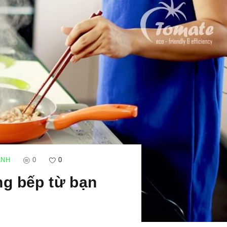
ANH
0
0
ng bếp từ bạn