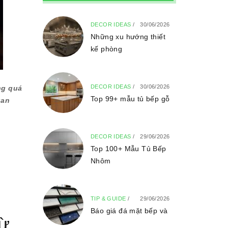
DECOR IDEAS
/
30/06/2026
Những xu hướng thiết
kế phòng
DECOR IDEAS
/
30/06/2026
ng quá
Top 99+ mẫu tủ bếp gỗ
uan
DECOR IDEAS
/
29/06/2026
Top 100+ Mẫu Tủ Bếp
Nhôm
TIP & GUIDE
/
29/06/2026
Báo giá đá mặt bếp và
từ