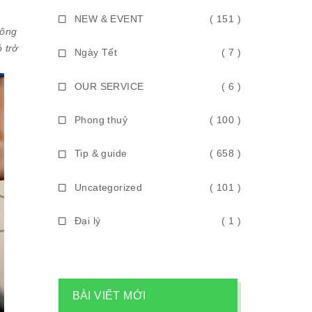
NEW & EVENT
( 151 )
hông
 trở
Ngày Tết
( 7 )
OUR SERVICE
( 6 )
Phong thuỷ
( 100 )
Tip & guide
( 658 )
Uncategorized
( 101 )
Đại lý
( 1 )
BÀI VIẾT MỚI