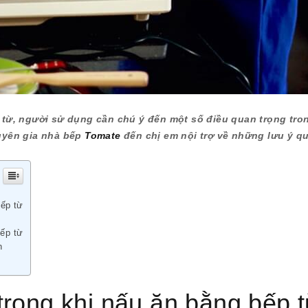
p từ, người sử dụng cần chú ý đến một số điều quan trọng tro
huyên gia nhà bếp
Tomate
đến chị em nội trợ về những lưu ý q
bếp từ
bếp từ
n
rọng khi nấu ăn bằng bếp 