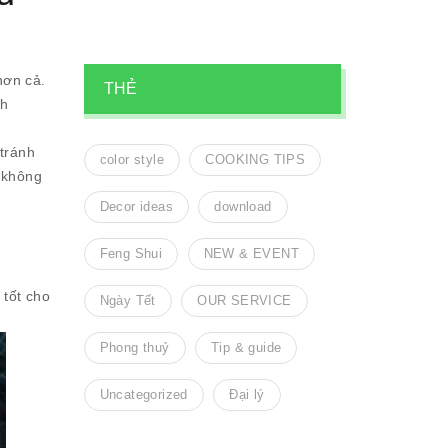
hơn cả.
THẺ
nh
 tránh
color style
COOKING TIPS
o không
Decor ideas
download
Feng Shui
NEW & EVENT
 tốt cho
Ngày Tết
OUR SERVICE
Phong thuỷ
Tip & guide
Uncategorized
Đại lý