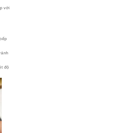
p với
 bếp
tránh
ệt độ