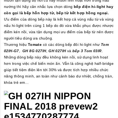
muốn tận dụng bộ nồi cũ hay muốn linh hoạt hơn trong nấu
nướng thì hãy cân nhắc lựa chọn dòng
bếp điện hi-light hay
còn gọi là bếp hỗn hợp từ, bếp từ kết hợp hồng ngoại.
Ưu điểm của dòng bếp này là kết hợp cả vùng nấu từ và vùng
nấu hi-light trên cùng 1 bếp do đó vừa khắc phục được nhược
điểm kén nồi, vừa tận dụng mọi ưu điểm của bếp từ nên được
người tiêu dùng ưa chuộng.
Thương hiệu
Tomate
có các dòng bếp đôi hi-light như
Tom
02IH-G7
,
GH 8G 027IH
,
GH 027IH
và
bếp 3 Tom 03IR
.
Những dòng bếp này đều không kén nồi, sử dụng linh hoạt
hơn trong việc chế biến món ăn. Vẫn là công nghệ half-bridge
giúp tiết tiệm điện lên tới 30% và được tích hợp nhiều chức
năng thông minh, an toàn như cảnh báo dư nhiệt, chống tràn,
khóa trẻ em…