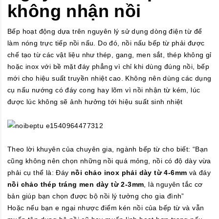
không nhận nồi
Bếp hoạt động dựa trên nguyên lý sử dụng dòng điện từ để
làm nóng trực tiếp nồi nấu. Do đó, nồi nấu bếp từ phải được
chế tạo từ các vật liệu như thép, gang, men sắt, thép không gỉ
hoặc inox với bề mặt đáy phẳng vì chỉ khi dùng đúng nồi, bếp
mới cho hiệu suất truyền nhiệt cao. Không nên dùng các dụng
cụ nấu nướng có đáy cong hay lõm vì nồi nhận từ kém, lúc
được lúc không sẽ ảnh hưởng tới hiệu suất sinh nhiệt
Theo lời khuyên của chuyên gia, ngành bếp từ cho biết: “Bạn
cũng không nên chọn những nồi quá mỏng, nồi có độ dày vừa
phải cụ thể là: Đáy
nồi chảo inox phải dày từ 4-6mm
và đáy
nồi chảo thép tráng men dày từ 2-3mm
, là nguyên tắc cơ
bản giúp bạn chọn được bộ nồi lý tưởng cho gia đình”
Hoặc nếu bạn e ngại nhược điểm kén nồi của bếp từ và vẫn