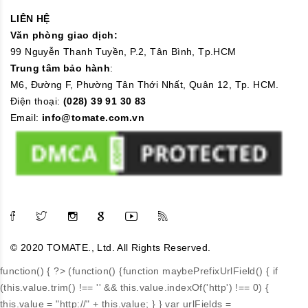
LIÊN HỆ
Văn phòng giao dịch:
99 Nguyễn Thanh Tuyền, P.2, Tân Bình, Tp.HCM
Trung tâm bảo hành
:
M6, Đường F, Phường Tân Thới Nhất, Quân 12, Tp. HCM.
Điện thoại:
(028) 39 91 30 83
Email:
info@tomate.com.vn
© 2020 TOMATE., Ltd. All Rights Reserved.
function() { ?>
(function() {function maybePrefixUrlField() { if
(this.value.trim() !== '' && this.value.indexOf('http') !== 0) {
this.value = "http://" + this.value; } } var urlFields =