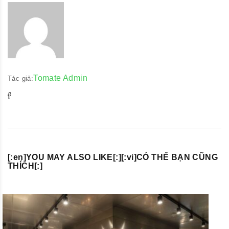
Tomate Admin
Tác giả:
[:en]YOU MAY ALSO LIKE[:][:vi]CÓ THỂ BẠN CŨNG
THÍCH[:]