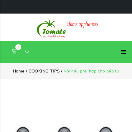
0
Home
/
COOKING TIPS
/
Nồi nấu phù hợp cho bếp từ