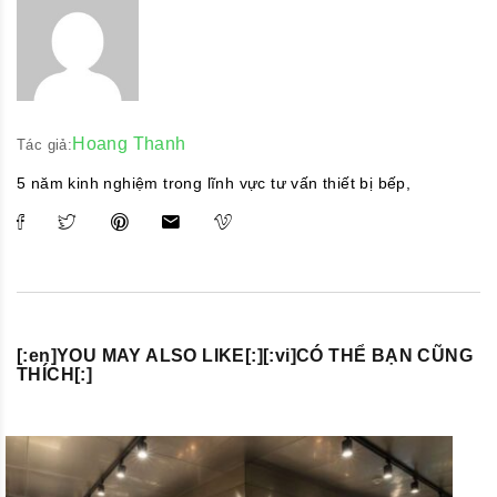
Hoang Thanh
Tác giả:
5 năm kinh nghiệm trong lĩnh vực tư vấn thiết bị bếp,
[:en]YOU MAY ALSO LIKE[:][:vi]CÓ THỂ BẠN CŨNG
THÍCH[:]