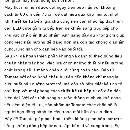
tốt, giúp máy hoạt động bền bỉ hơn.
Máy hút mùi nên được đặt ngay trên bếp nấu với khoảng
cách từ 60 cm đến 75 cm để đạt hiệu quả khử mùi tốt nhất.
Khi
thiết kế tủ bếp
, gia chủ cũng nên cân nhắc lắp đặt thêm
đèn LED dưới gầm tủ bếp trên để chiếu sáng trực tiếp cho
khu vực chế biến thực phẩm. Ánh sáng đầy đủ không chỉ giúp
công việc nấu nướng dễ dàng hơn mà còn tạo không gian ấm
cúng, lung linh cho căn bếp vào buổi tối.
Sau khi đã hoàn thiện phần khung và cánh tủ theo đúng tiêu
chuẩn nhân trắc học, việc lựa chọn những thiết bị nấu nướng
chất lượng sẽ là mảnh ghép cuối cùng hoàn hảo. Bếp từ
Tomate với công nghệ châu Âu tiên tiến không chỉ mang lại
hiệu suất nấu nướng vượt trội mà còn sở hữu thiết kế tinh tế,
phù hợp với mọi phong cách
thiết kế tủ bếp
từ cổ điển đến
hiện đại. Với các tính năng an toàn thông minh và khả năng
tiết kiệm điện tối ưu, sản phẩm từ Tomate chắc chắn sẽ là
người bạn đồng hành tin cậy trong mỗi bữa ăn gia đình.
Hãy để Tomate giúp bạn hoàn thiện không gian bếp mơ ước
bằng những dòng bếp từ cao cấp, bền bỉ và sang trọng. Sự