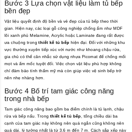
Bước 3 Lựa chọn vật liệu làm tủ bếp
bền đẹp
Vật liệu quyết định độ bền và vẻ đẹp của tủ bếp theo thời
gian. Hiện nay, các loại gỗ công nghiệp chống ẩm như MDF
lõi xanh phủ Melamine, Acrylic hoặc Laminate đang rất được
ưa chuộng trong
thiết kế tủ bếp
hiện đại. Đối với những khu
vực thường xuyên tiếp xúc với nước như khoang chậu rửa,
gia chủ có thể cân nhắc sử dụng nhựa Picomat để chống mối
mọt và ẩm mốc tuyệt đối. Việc chọn vật liệu phù hợp không
chỉ đảm bảo tính thẩm mỹ mà còn giúp việc vệ sinh bếp trở
nên nhẹ nhàng hơn.
Bước 4 Bố trí tam giác công năng
trong nhà bếp
Tam giác công năng bao gồm ba điểm chính là tủ lạnh, chậu
rửa và bếp nấu. Trong
thiết kế tủ bếp
, tổng chiều dài ba
cạnh của tam giác này không nên quá ngắn cũng không nên
quá dài, lý tưởng nhất là từ 3,6 m đến 7 m. Cách sắp xếp này