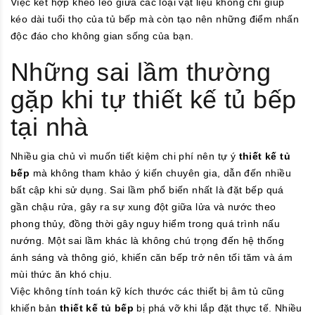
Việc kết hợp khéo léo giữa các loại vật liệu không chỉ giúp
kéo dài tuổi thọ của tủ bếp mà còn tạo nên những điểm nhấn
độc đáo cho không gian sống của bạn.
Những sai lầm thường
gặp khi tự thiết kế tủ bếp
tại nhà
Nhiều gia chủ vì muốn tiết kiệm chi phí nên tự ý
thiết kế tủ
bếp
mà không tham khảo ý kiến chuyên gia, dẫn đến nhiều
bất cập khi sử dụng. Sai lầm phổ biến nhất là đặt bếp quá
gần chậu rửa, gây ra sự xung đột giữa lửa và nước theo
phong thủy, đồng thời gây nguy hiểm trong quá trình nấu
nướng. Một sai lầm khác là không chú trọng đến hệ thống
ánh sáng và thông gió, khiến căn bếp trở nên tối tăm và ám
mùi thức ăn khó chịu.
Việc không tính toán kỹ kích thước các thiết bị âm tủ cũng
khiến bản
thiết kế tủ bếp
bị phá vỡ khi lắp đặt thực tế. Nhiều