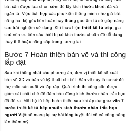
bát cần được lựa chọn sớm để lấy kích thước khoét đá và
ngăn tủ. Việc tích hợp các phụ kiện thông minh như giá bát
nâng hạ, kệ góc liên hoàn hay thùng gạo âm tủ sẽ giúp nâng
cao trải nghiệm sử dụng. Khi thực hiện
thiết kế tủ bếp
, gia
chủ nên ưu tiên các thiết bị có kích thước chuẩn để dễ dàng
thay thế hoặc nâng cấp trong tương lai.
Bước 7 Hoàn thiện bản vẽ và thi công
lắp đặt
Sau khi thống nhất các phương án, đơn vị thiết kế sẽ xuất
bản vẽ 3D và bản vẽ kỹ thuật chi tiết. Bản vẽ này là cơ sở để
thợ mộc sản xuất và lắp ráp. Quá trình thi công cần được
giám sát chặt chẽ để đảm bảo đúng kích thước nhân trắc học
đã đề ra. Một bộ tủ bếp hoàn thiện sau khi áp dụng
tư vấn 7
bước thiết kế tủ bếp chuẩn kích thước nhân trắc học
người Việt
sẽ mang lại sự hài lòng tuyệt đối về cả công năng
lẫn thẩm mỹ.