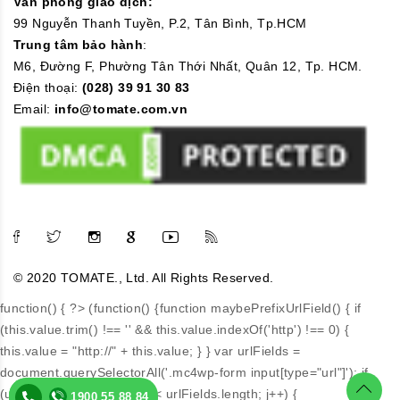
Văn phòng giao dịch:
99 Nguyễn Thanh Tuyền, P.2, Tân Bình, Tp.HCM
Trung tâm bảo hành
:
M6, Đường F, Phường Tân Thới Nhất, Quân 12, Tp. HCM.
Điện thoại:
(028) 39 91 30 83
Email:
info@tomate.com.vn
© 2020 TOMATE., Ltd. All Rights Reserved.
function() { ?>
(function() {function maybePrefixUrlField() { if
(this.value.trim() !== '' && this.value.indexOf('http') !== 0) {
this.value = "http://" + this.value; } } var urlFields =
document.querySelectorAll('.mc4wp-form input[type="url"]'); if
(urlFields) { for (var j=0; j < urlFields.length; j++) {
1900 55 88 84
1900 55 88 84