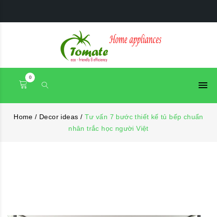
0
Home
/
Decor ideas
/
Tư vấn 7 bước thiết kế tủ bếp chuẩn
nhân trắc học người Việt