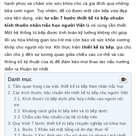
hạnh phúc và chăm sóc sức khỏe cho cả gia đình qua những
bữa cơm ngon. Tuy nhiên, để có được một căn bếp vừa đẹp
vừa tiện dụng, việc
tư vấn 7 bước thiết kế tủ bếp chuẩn
kích thước nhân trắc học người Việt
là vô cùng cần thiết.
Một hệ thống tủ bếp được tính toán kỹ lưỡng không chỉ giúp
tối ưu hóa không gian lưu trữ mà còn bảo vệ sức khỏe xương
khớp cho người nội trợ. Khi thực hiện
thiết kế tủ bếp
, gia chủ
cần chú ý đến sự tương quan giữa chiều cao cơ thể và các
thông số kỹ thuật của tủ để đảm bảo mọi thao tác nấu nướng
diễn ra thuận lợi nhất.
Danh mục
Tầm quan trọng của việc thiết kế tủ bếp theo nhân trắc học
Các kích thước tiêu chuẩn khi thiết kế tủ bếp cho người Việt
Kích thước tủ bếp dưới phù hợp chiều cao người nội
trợ
Khoảng cách giữa tủ bếp trên và tủ bếp dưới
Chiều sâu tiêu chuẩn của hệ tủ bếp trên
Quy trình 7 bước thiết kế tủ bếp chuyên nghiệp và khoa học
Bước 1 Khảo sát mặt bằng và đo đạc thực tế
Bước 2 Xác định nhu cầu sử dụng và phong cách thiết