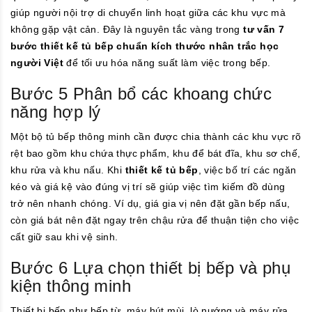
giúp người nội trợ di chuyển linh hoạt giữa các khu vực mà
không gặp vật cản. Đây là nguyên tắc vàng trong
tư vấn 7
bước thiết kế tủ bếp chuẩn kích thước nhân trắc học
người Việt
để tối ưu hóa năng suất làm việc trong bếp.
Bước 5 Phân bổ các khoang chức
năng hợp lý
Một bộ tủ bếp thông minh cần được chia thành các khu vực rõ
rệt bao gồm khu chứa thực phẩm, khu để bát đĩa, khu sơ chế,
khu rửa và khu nấu. Khi
thiết kế tủ bếp
, việc bố trí các ngăn
kéo và giá kệ vào đúng vị trí sẽ giúp việc tìm kiếm đồ dùng
trở nên nhanh chóng. Ví dụ, giá gia vị nên đặt gần bếp nấu,
còn giá bát nên đặt ngay trên chậu rửa để thuận tiện cho việc
cất giữ sau khi vệ sinh.
Bước 6 Lựa chọn thiết bị bếp và phụ
kiện thông minh
Thiết bị bếp như bếp từ, máy hút mùi, lò nướng và máy rửa