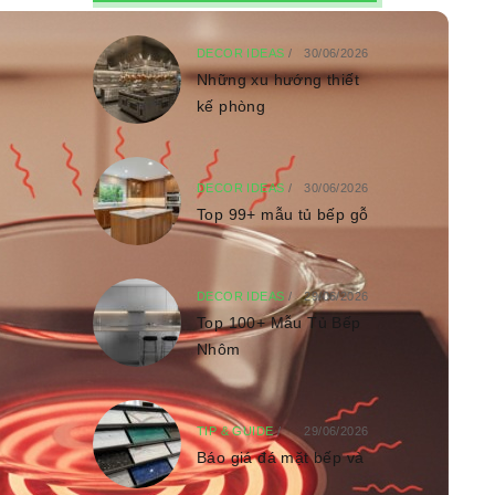
DECOR IDEAS
/
30/06/2026
Những xu hướng thiết
kế phòng
DECOR IDEAS
/
30/06/2026
Top 99+ mẫu tủ bếp gỗ
DECOR IDEAS
/
29/06/2026
Top 100+ Mẫu Tủ Bếp
Nhôm
TIP & GUIDE
/
29/06/2026
Báo giá đá mặt bếp và