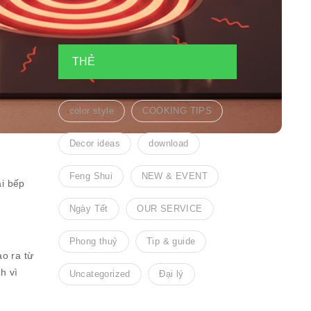
THẺ
color style
COOKING TIPS
Decor ideas
download
Feng Shui
NEW & EVENT
ại bếp
Ngày Tết
OUR SERVICE
Phong thuỷ
Tip & guide
o ra từ
h vì
Uncategorized
Đại lý