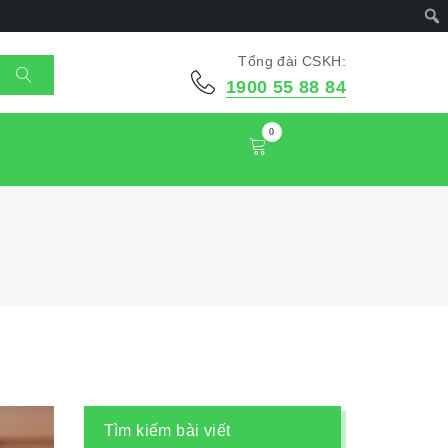
Tổng đài CSKH:
1900 55 88 84
0
Tìm kiếm bài viết