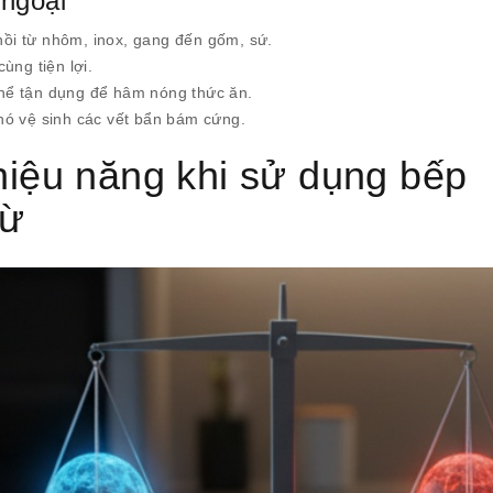
 ngoại
 nồi từ nhôm, inox, gang đến gốm, sứ.
ùng tiện lợi.
 thể tận dụng để hâm nóng thức ăn.
hó vệ sinh các vết bẩn bám cứng.
 hiệu năng khi sử dụng bếp
từ