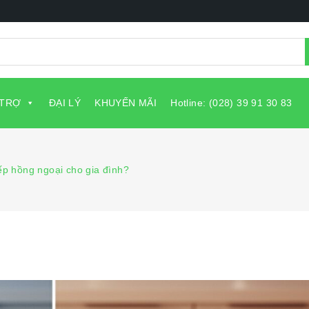
 TRỢ
ĐẠI LÝ
KHUYẾN MÃI
Hotline: (028) 39 91 30 83
p hồng ngoại cho gia đình?