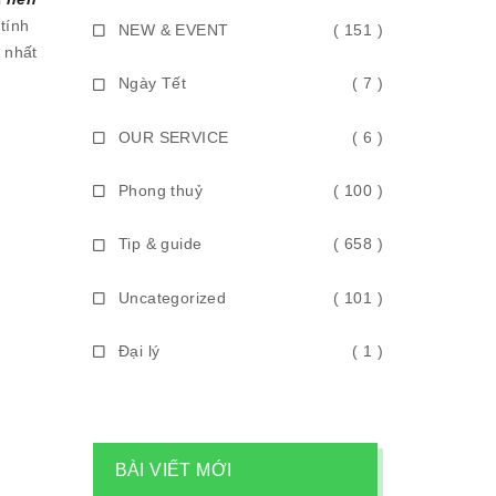
tính
NEW & EVENT
( 151 )
 nhất
Ngày Tết
( 7 )
OUR SERVICE
( 6 )
Phong thuỷ
( 100 )
Tip & guide
( 658 )
Uncategorized
( 101 )
Đại lý
( 1 )
BÀI VIẾT MỚI