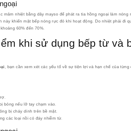
 ngoại
c mâm nhiệt bằng dây mayso để phát ra tia hồng ngoại làm nóng 
nh này khiến mặt bếp nóng rực đỏ khi hoạt động. Do nhiệt phải đi 
n, khoảng 60% đến 70%.
ểm khi sử dụng bếp từ và 
ại
, bạn cần xem xét các yếu tố về sự tiện lợi và hạn chế của từng
rợ.
bị bỏng nếu lỡ tay chạm vào.
ông bị cháy dính trên bề mặt.
ng các loại nồi có đáy nhiễm từ.