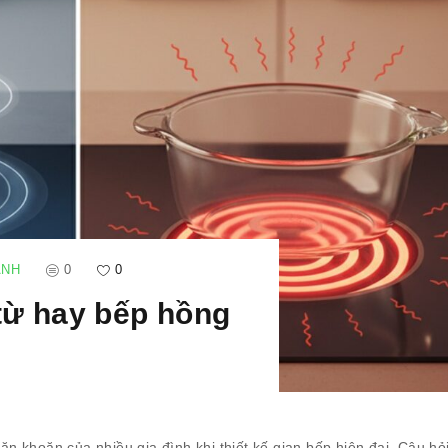
ANH
0
0
từ hay bếp hồng
băn khoăn của nhiều gia đình khi thiết kế gian bếp hiện đại. Câu hỏ