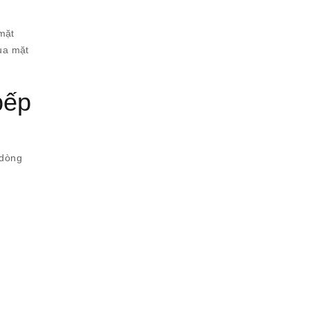
mặt
qua mặt
bếp
 dòng