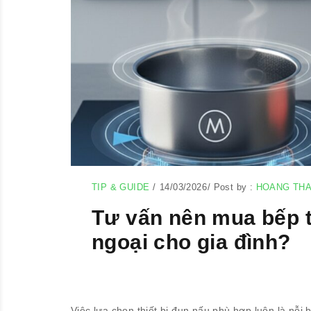
TIP & GUIDE
/
14/03/2026
/
Post by :
HOANG TH
Tư vấn nên mua bếp 
ngoại cho gia đình?
Việc lựa chọn thiết bị đun nấu phù hợp luôn là nỗi 