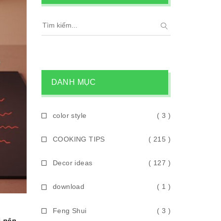
DANH MỤC
color style
( 3 )
COOKING TIPS
( 215 )
Decor ideas
( 127 )
download
( 1 )
Feng Shui
( 3 )
i
nên