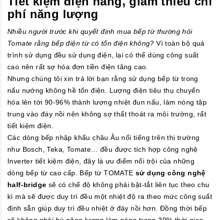
Tiết kiệm điện năng, giảm thiểu chi
phí năng lượng
Nhiều người trước khi quyết định mua bếp từ thường hỏi
Tomate rằng bếp điện từ có tốn điện không?
Vì toàn bộ quá
trình sử dụng đều sử dụng điện, lại có thể dùng công suất
cao nên rất sợ hóa đơn tiền điện tăng cao.
Nhưng chúng tôi xin trả lời bạn rằng sử dụng bếp từ trong
nấu nướng không hề tốn điện. Lượng điện tiêu thụ chuyển
hóa lên tới 90-96% thành lượng nhiệt đun nấu, làm nóng tập
trung vào đáy nồi nên không sợ thất thoát ra môi trường, rất
tiết kiệm điện.
Các dòng bếp nhập khẩu châu Âu nổi tiếng trên thị trường
như Bosch, Teka, Tomate… đều được tích hợp công nghệ
Inverter tiết kiệm điện, đây là ưu điểm nổi trội của những
dòng bếp từ cao cấp. Bếp từ TOMATE
sử dụng công nghệ
half-bridge
sẽ có chế độ không phải bật-tắt liên tục theo chu
kì mà sẽ được duy trì đều một nhiệt độ ra theo mức công suất
định sẵn giúp duy trì đều nhiệt ở đáy nồi hơn. Đồng thời bếp
sẽ không phải bù năng lượng làm nóng trong 30% thời gian