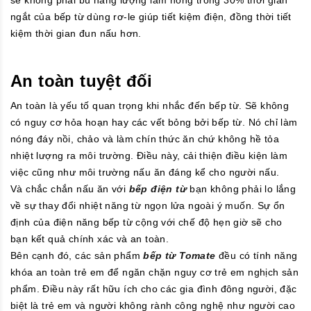
ngắt của bếp từ dùng rơ-le giúp tiết kiệm điện, đồng thời tiết
kiệm thời gian đun nấu hơn.
An toàn tuyệt đối
An toàn là yếu tố quan trọng khi nhắc đến bếp từ. Sẽ không
có nguy cơ hỏa hoạn hay các vết bỏng bởi bếp từ. Nó chỉ làm
nóng đáy nồi, chảo và làm chín thức ăn chứ không hề tỏa
nhiệt lượng ra môi trường. Điều này, cải thiện điều kiện làm
việc cũng như môi trường nấu ăn đáng kể cho người nấu.
Và chắc chắn nấu ăn với
bếp điện từ
bạn không phải lo lắng
về sự thay đổi nhiệt năng từ ngọn lửa ngoài ý muốn. Sự ổn
định của điện năng bếp từ cộng với chế độ hẹn giờ sẽ cho
bạn kết quả chính xác và an toàn.
Bên cạnh đó, các sản phẩm
bếp từ Tomate
đều có tính năng
khóa an toàn trẻ em để ngăn chặn nguy cơ trẻ em nghịch sản
phẩm. Điều này rất hữu ích cho các gia đình đông người, đặc
biệt là trẻ em và người không rành công nghệ như người cao