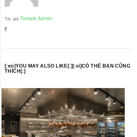
Tomate Admin
Tác giả:
[:en]YOU MAY ALSO LIKE[:][:vi]CÓ THỂ BẠN CŨNG
THÍCH[:]