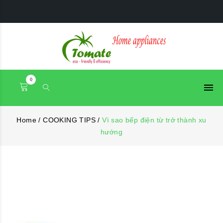
0
Home
/
COOKING TIPS
/
Vì sao bếp điện từ trở thành xu
hướng